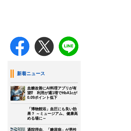
新着ニュース
血糖改善にAI料理アプリが有
望⁉ 利用が週1増でHbA1cが
0.09ポイント低下
「博物館浴」血圧にも良い効
果？ ～ミュージアム、健康高
める場に～
通院理由、「糖尿病」が男性