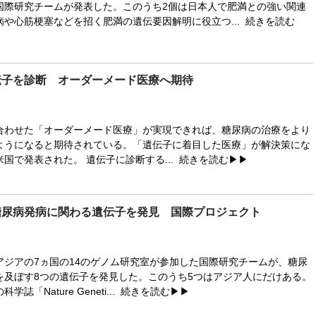
国際研究チームが発表した。このうち2個は日本人で肥満との強い関連
病や心筋梗塞などを招く肥満の遺伝要因解明に役立つ...
続きを読む
伝子を診断 オーダーメード医療へ期待
わせた「オーダーメード医療」が実現できれば、糖尿病の治療をより
ようになると期待されている。「遺伝子に着目した医療」が解決策にな
国で発表された。 遺伝子に診断する...
続きを読む▶▶
糖尿病発病に関わる遺伝子を発見 国際プロジェクト
ジアの7ヵ国の14のゲノム研究室が参加した国際研究チームが、糖尿
を及ぼす8つの遺伝子を発見した。このうち5つはアジア人にだけある。
誌「Nature Geneti...
続きを読む▶▶