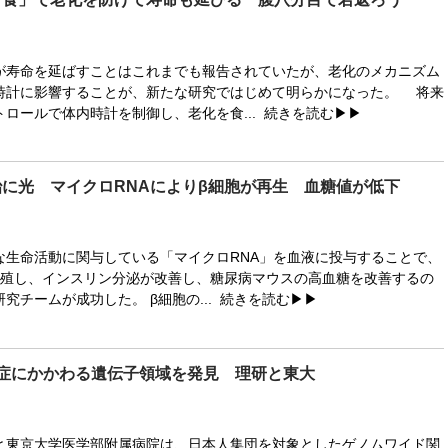
寿命を延ばすことはこれまでも報告されていたが、老化のメカニズム
時計に影響することが、新たな研究ではじめて明らかになった。 将来
ロールで体内時計を制御し、老化を食...
続きを読む▶▶
に光 マイクロRNAによりβ細胞が再生 血糖値が低下
生命活動に関与している「マイクロRNA」を血液に投与することで、
増殖し、インスリン分泌が改善し、糖尿病マウスの高血糖を改善するの
究チームが成功した。 β細胞の...
続きを読む▶▶
発症にかかわる遺伝子領域を発見 理研と東大
東京大学医学部附属病院は、日本人集団を対象としたゲノムワイド関