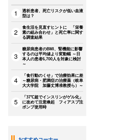
透析患者、死亡リスクが低い血液
型は？
食生活を見直すヒントに 「栄養
素の組み合わせ」と死亡率に関す
る調査結果
糖尿病患者のBMI、腎機能に影響
するのは平均値より変動幅 ～日
本人の患者6,700人を対象に検討
～
「食行動のくせ」で治療効果に差
～糖尿病・肥満症の治療薬（岐阜
大大学院 加藤丈博准教授ら）～
「37℃超でインスリンがゲル化」
に改めて注意喚起 フィアスプ注
ポンプ使用時
おすすめコーナー