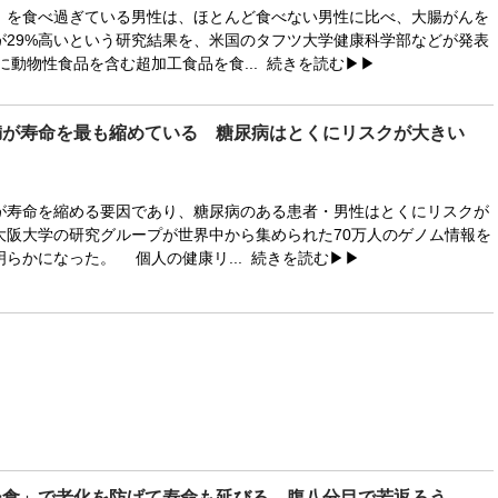
を食べ過ぎている男性は、ほとんど食べない男性に比べ、大腸がんを
が29%高いという研究結果を、米国のタフツ大学健康科学部などが発表
に動物性食品を含む超加工食品を食...
続きを読む▶▶
満が寿命を最も縮めている 糖尿病はとくにリスクが大きい
寿命を縮める要因であり、糖尿病のある患者・男性はとくにリスクが
大阪大学の研究グループが世界中から集められた70万人のゲノム情報を
明らかになった。 個人の健康リ...
続きを読む▶▶
ー食」で老化を防げて寿命も延びる 腹八分目で若返ろう