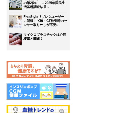
の第2位に ～2025年国民生
活基礎調査結果～
FreeStyleリブレ２ユーザー
に朗報！ X線・CT検査時のセ
ンサー取り外しが不要に
マイクロプラスチックは心筋
梗塞と関連？