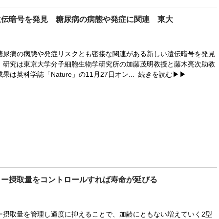
遺伝暗号を発見 糖尿病の病態や発症に関連 東大
尿病の病態や発症リスクとも密接な関連がある新しい遺伝暗号を発見
。研究は東京大学分子細胞生物学研究所の加藤茂明教授と藤木亮次助教
は英科学誌「Nature」の11月27日オン...
続きを読む▶▶
リー摂取量をコントロールすれば寿命が延びる
摂取量を管理し適度に抑えることで、加齢にともない増えていく2型