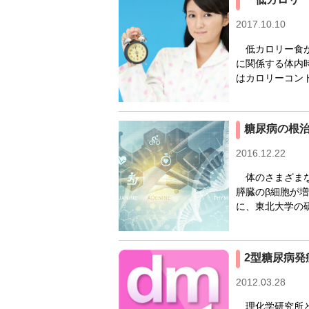
2017.10.10
低カロリー食が
に関係する体内
はカロリーコント
糖尿病の根治
2016.12.22
体のさまざまな
膵臓のβ細胞が
に、東北大学の研
2型糖尿病
2012.03.28
理化学研究所と