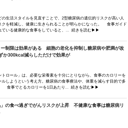
の生活スタイルを見直すことで、2型糖尿病の遺伝的リスクが高い人
スクを軽減し、健康に生きられることが明らかになった。 食事ガイド
ている健康的な食事をしていると、...
続きを読む▶▶
リー制限は効果がある 細胞の老化を抑制し糖尿病や肥満が改
ずか300kcal減らしただけで効果が
トロール」は、必要な栄養素を十分にとりながら、食事のカロリーを
ールしようという考え方。糖尿病の食事療法や、体重を減らす目的で多
 食事でとるカロリーを1日あたり...
続きを読む▶▶
品」の食べ過ぎでがんリスクが上昇 不健康な食事は糖尿病リ
る