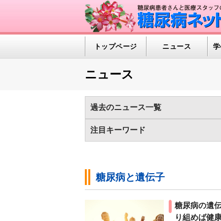
トップページ
ニュース
学
ニュース
過去のニュース一覧
2026年
2025年
2024年
2023
注目キーワード
2013年
2012年
2011年
2010
1型糖尿病（389)
インスリンポンプ/C
世界糖尿病デー（97)
医療の進歩（50
糖尿病と遺伝子
糖尿病の検査（HbA1c 他）（586)
糖
糖尿病の遺
り組めば健