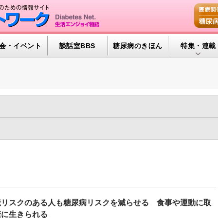
会・イベント
談話室BBS
糖尿病のきほん
特集・連載
腎臓の健康道
インスリンポ
血糖トレンド
年
2022年
2021年
2020年
2019年
2018年
2017年
グリコアルブ
年
2009年
2008年
2007年
2006年
2005年
2004年
GM（141)
ヘルシーエイジング（28)
メンタルヘルス（279)
特集・連載 
0)
医薬品/インスリン（653)
新型コロナと糖尿病（181)
糖尿
尿病予備群（319)
糖尿病合併症（1191)
運動療法（875)
食事
伝リスクのある人も糖尿病リスクを減らせる 食事や運動に取
康に生きられる