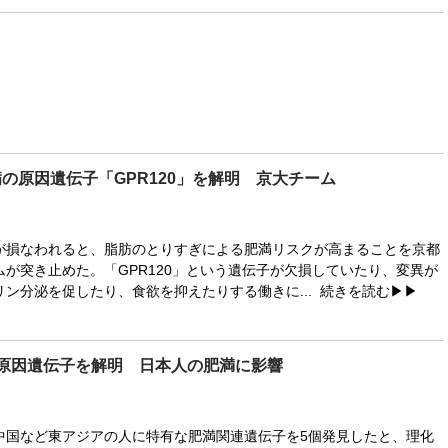
の原因遺伝子「GPR120」を解明 京大チーム
損なわれると、脂肪のとりすぎによる肥満リスクが高まることを京都
ムが突き止めた。「GPR120」という遺伝子が欠損していたり、変異が
リン分泌を促したり、食欲を抑えたりする働きに...
続きを読む▶▶
の原因遺伝子を解明 日本人の肥満に影響
国など東アジアの人に特有な肥満関連遺伝子を5個発見したと、理化