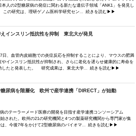
日本人の2型糖尿病の発症に関わる新たな遺伝子領域「ANK1」を発見し
 この研究は、理研ゲノム医科学研究セン...
続きを読む▶▶
抑えインスリン抵抗性を抑制 東北大が発見
7日、血管内皮細胞での炎症反応を抑制することにより、マウスの肥満
症やインスリン抵抗性が抑制され、さらに老化を遅らせ健康的に寿命を
功したと発表した。 研究成果は、東北大学...
続きを読む▶▶
糖尿病を階層化 欧州で産学連携「DIRECT」が始動
病のテーラーメード医療の開発を目指す産学連携コンソーシアム
が開始された。欧州の21の研究機関と4つの製薬研究機関から専門家が集
Tでは、今後7年をかけて2型糖尿病のバイオマ...
続きを読む▶▶