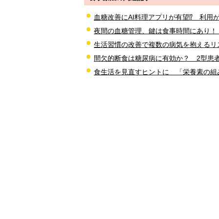
血糖改善にAI料理アプリが有望⁉ 利用が週
夜間の血糖管理、鍵は食事時間にあり！
生活習慣の改善で複数の病気を抱えるリ
間欠的断食は糖尿病に有効か？ 2型患
食生活を見直すヒントに 「栄養素の組