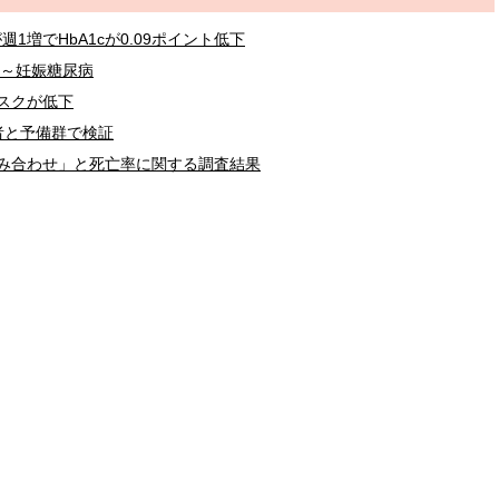
1増でHbA1cが0.09ポイント低下
 ～妊娠糖尿病
スクが低下
者と予備群で検証
み合わせ」と死亡率に関する調査結果