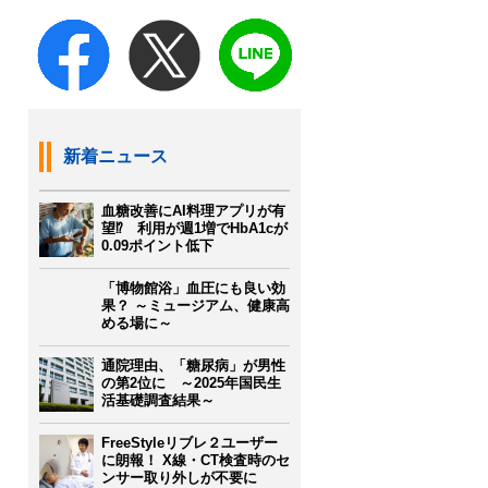
新着ニュース
血糖改善にAI料理アプリが有
望⁉ 利用が週1増でHbA1cが
0.09ポイント低下
「博物館浴」血圧にも良い効
果？ ～ミュージアム、健康高
める場に～
通院理由、「糖尿病」が男性
の第2位に ～2025年国民生
活基礎調査結果～
FreeStyleリブレ２ユーザー
に朗報！ X線・CT検査時のセ
ンサー取り外しが不要に