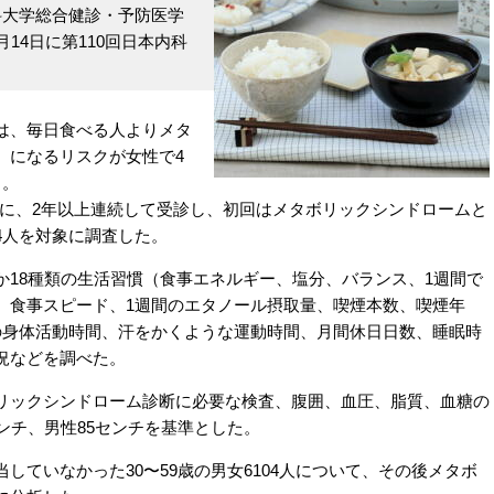
科大学総合健診・予防医学
14日に第110回日本内科
は、毎日食べる人よりメタ
）になるリスクが女性で4
う。
年3月に、2年以上連続して受診し、初回はメタボリックシンドロームと
04人を対象に調査した。
18種類の生活習慣（食事エネルギー、塩分、バランス、1週間で
、食事スピード、1週間のエタノール摂取量、喫煙本数、喫煙年
の身体活動時間、汗をかくような運動時間、月間休日日数、睡眠時
況などを調べた。
ックシンドローム診断に必要な検査、腹囲、血圧、脂質、血糖の
ンチ、男性85センチを基準とした。
ていなかった30〜59歳の男女6104人について、その後メタボ