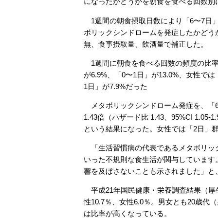
になったかどうかを朝食を食べる回数別
1週間の朝食摂取日数により「6〜7日」
ボリックシンドロームを発症したかどう
無、食事摂取量、飲酒量で補正した。
1週間に朝食を食べる回数の頻度の比率は、
が6.9%、「0〜1日」が13.0%、女性では
1日」が7.9%だった
メタボリックシンドローム発症を、「6
1.43倍（ハザード比 1.43、95%CI 1.05-
という結果になった。女性では「2日」群が4.5
「生活習慣病の代表であるメタボリック
いった不規則な食生活が関与しています
響を及ぼさないことも示されました」と
平成21年国民健康・栄養調査結果（厚
性10.7％、女性6.0％。男女とも20歳代（
は比率が高くなっている。