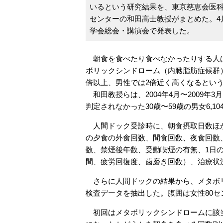
いるという研究結果を、東京慈恵会医
センターの和田高士教授がまとめた。4月
学会総会・講演会で発表した。
朝食を食べたり食べなかったりする人
ボリックシンドローム（内臓脂肪症候群
倍以上、男性では2倍近く高くなるとい
和田教授らは、2004年4月〜2009
判定されなかった30歳〜59歳の男女6,1
人間ドック受診時に、朝食摂取日数ほか
の夕食の外食回数、間食回数、夜食回数
数、禁煙後年数、受動喫煙の有無、1日
間、疲労回復度、歯磨き回数）、治療状
さらに人間ドックの結果から、メタボリ
検査データを抽出した。腹囲は女性80セ
初回はメタボリックシンドロームに該当し