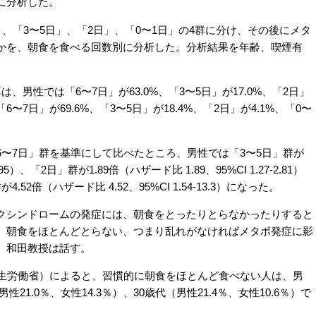
に分析した。
、「3〜5日」、「2日」、「0〜1日」の4群に分け、その後にメタ
かを、朝食を食べる回数別に分析した。分析結果を年齢、喫煙有
男性では「6〜7日」が63.0%、「3〜5日」が17.0%、「2日」
「6〜7日」が69.6%、「3〜5日」が18.4%、「2日」が4.1%、「0〜
〜7日」群を基準にして比べたところ、男性では「3〜5日」群が
1.95）、「2日」群が1.89倍（ハザード比 1.89、95%CI 1.27-2.81）
2倍（ハザード比 4.52、95%CI 1.54-13.3）になった。
シンドロームの発症には、朝食をとったりとらなかったりすると
。朝食をほとんどとらない、つまり乱れがなければメタボ発症に影
、和田教授は話す。
生労働省）によると、習慣的に朝食をほとんど食べない人は、男
男性21.0％、女性14.3％）、30歳代（男性21.4％、女性10.6％）で