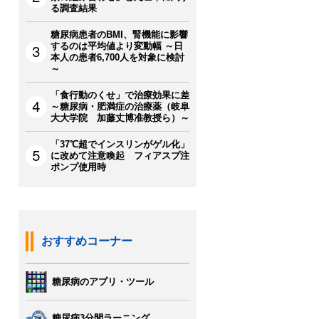
る調査結果
糖尿病患者のBMI、腎機能に影響
するのは平均値より変動幅 ～日
本人の患者6,700人を対象に検討
～
「食行動のくせ」で治療効果に差
～糖尿病・肥満症の治療薬（岐阜
大大学院 加藤丈博准教授ら）～
「37℃超でインスリンがゲル化」
に改めて注意喚起 フィアスプ注
ポンプ使用時
おすすめコーナー
糖尿病のアプリ・ツール
糖尿病3分間ラーニング