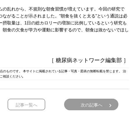
の乱れから、不規則な朝食習慣が増えています。今回の研究で
つながることが示されました。"朝食を抜くと太る"という通説は必
ー摂取量は、1日の総カロリーの増加に比例しているという研究も
、朝食の欠食が学力や運動に影響するので、朝食は抜かないでほし
［ 糖尿病ネットワーク編集部 ］
時点のものです。 本サイトに掲載されている記事・写真・図表の無断転載を禁じます。 治
ご相談ください｡
記事一覧へ
次の記事へ