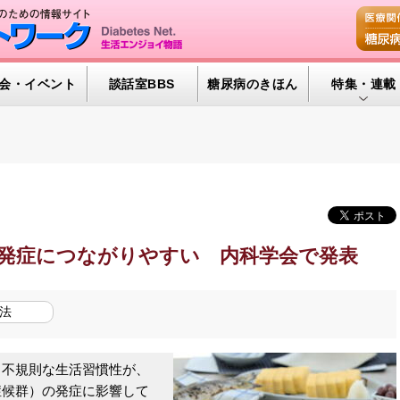
会・イベント
談話室BBS
糖尿病のきほん
特集・連載
腎臓の健康道
インスリンポ
血糖トレンド
グリコアルブ
発症につながりやすい 内科学会で発表
特集・連載 
法
不規則な生活習慣性が、
症候群）の発症に影響して