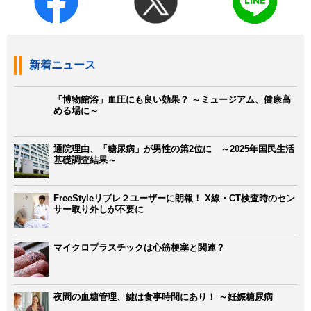
新着ニュース
「博物館浴」血圧にも良い効果？ ～ミュージアム、健康高
める場に～
通院理由、「糖尿病」が男性の第2位に ～2025年国民生活
基礎調査結果～
FreeStyleリブレ２ユーザーに朗報！ X線・CT検査時のセン
サー取り外しが不要に
マイクロプラスチックは心筋梗塞と関連？
夜間の血糖管理、鍵は食事時間にあり！ ～妊娠糖尿病