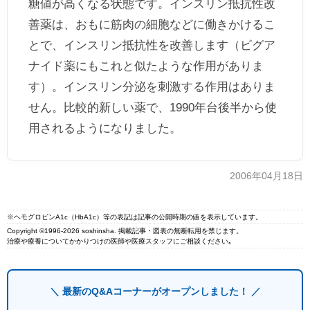
糖値が高くなる状態です。インスリン抵抗性改
善薬は、おもに筋肉の細胞などに働きかけるこ
とで、インスリン抵抗性を改善します（ビグア
ナイド薬にもこれと似たような作用がありま
す）。インスリン分泌を刺激する作用はありま
せん。比較的新しい薬で、1990年台後半から使
用されるようになりました。
2006年04月18日
※ヘモグロビンA1c（HbA1c）等の表記は記事の公開時期の値を表示しています。
Copyright ©1996-2026 soshinsha. 掲載記事・図表の無断転用を禁じます。
治療や療養についてかかりつけの医師や医療スタッフにご相談ください｡
＼ 最新のQ&Aコーナーがオープンしました！ ／