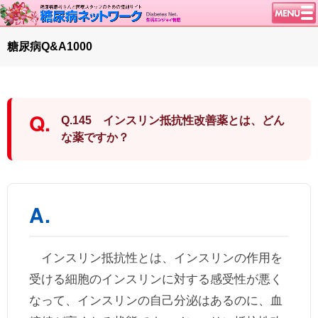
トップページ
糖尿病Q&A1000
ニュース
学会・イベント
談話室BBS
Q.145 インスリン抵抗性改善薬とは、どん
糖尿病のきほん
な薬ですか？
特集・連載
特集・連載 一覧へ
1型ライフ
腎臓の健康道
インスリンポンプ
血糖トレンド
インスリン抵抗性とは、インスリンの作用を
グリコアルブミン
受ける細胞のインスリンに対する感受性が悪く
なって、インスリンの自己分泌はあるのに、血