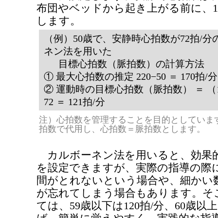
布団やベッドから起き上がる前に、
します。
（例）50歳で、安静時心拍数が72拍/
ネン法を用いた
目標心拍数（脈拍数）の計算方法
① 最大心拍数の推定 220−50 ＝ 170拍/分
② 運動時の目標心拍数（脈拍数） ＝ （17
72 ＝ 121拍/分
注）心拍数を管理することを目的としていま
拍数で代用し、心拍数＝脈拍数とします。
カルボーネン法を用いると、効果
を設定できますが、実際の指導の際
間がとれないという場合や、細かい
が忘れてしまう場合もあります。そ
ては、59歳以下は120拍/分、60歳以