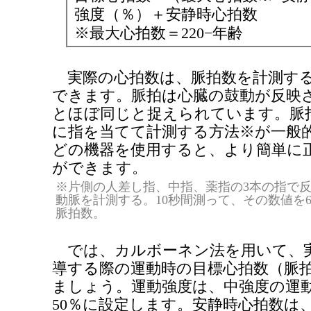
強度（％）＋安静時心拍数
※最大心拍数＝220−年齢
実際の心拍数は、脈拍数を計測する
できます。脈拍は心臓の鼓動が反映
とほぼ同じと捉えられています。脈
に指を当てて計測する方法※が一般
どの機器を使用すると、より簡単に
ができます。
※片側の人差し指、中指、薬指の3本の指で
動脈を計測する。10秒間測って、その数値を
脈拍数。
では、カルボーネン法を用いて、
導する際の運動時の目標心拍数（脈
ましょう。運動強度は、中強度の運
50％に設定します。安静時心拍数は