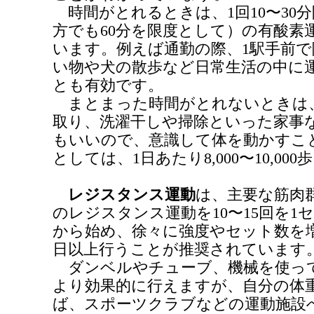
時間がとれるときは、1回10〜30
方でも60分を限度として）の有酸素運
います。例えば通勤の際、1駅手前
い物や犬の散歩など日常生活の中に
とも有効です。
まとまった時間がとれないときは
取り、洗濯干しや掃除といった家事
もいいので、意識して体を動かすこ
としては、1日あたり8,000〜10,00
レジスタンス運動
は、主要な筋肉群
のレジスタンス運動を10〜15回を1
から始め、徐々に強度やセット数を
日以上行うことが推奨されています
ダンベルやチューブ、機械を使っ
より効果的に行えますが、自分の体
ば、スポーツクラブなどの運動施設