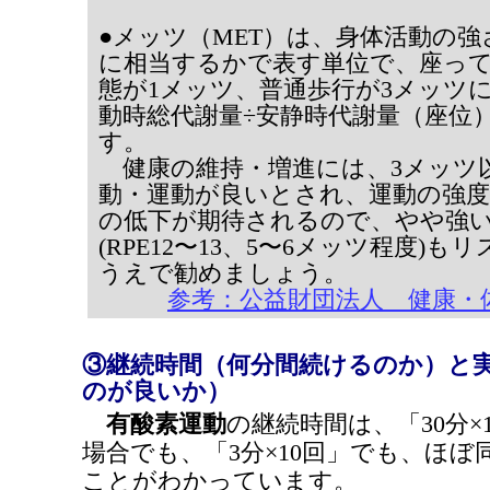
●メッツ（MET）は、身体活動の
に相当するかで表す単位で、座っ
態が1メッツ、普通歩行が3メッツ
動時総代謝量÷安静時代謝量（座位
す。
健康の維持・増進には、3メッツ
動・運動が良いとされ、運動の強度が
の低下が期待されるので、やや強
(RPE12〜13、5〜6メッツ程度)
うえで勧めましょう。
参考：公益財団法人 健康・
③継続時間（何分間続けるのか）と
のが良いか）
有酸素運動
の継続時間は、「30分
場合でも、「3分×10回」でも、ほ
ことがわかっています。