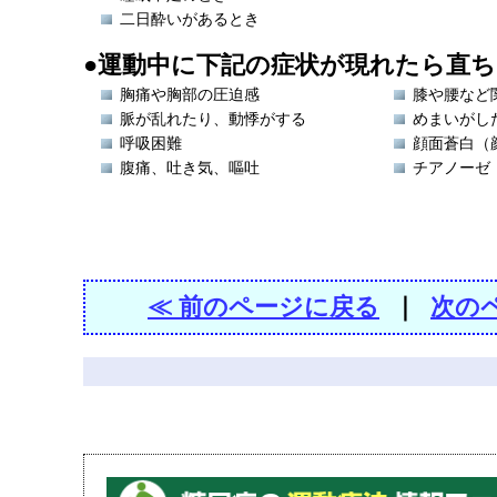
二日酔いがあるとき
●運動中に下記の症状が現れたら直
胸痛や胸部の圧迫感
膝や腰など
脈が乱れたり、動悸がする
めまいがし
呼吸困難
顔面蒼白（
腹痛、吐き気、嘔吐
チアノーゼ
≪ 前のページに戻る
｜
次の