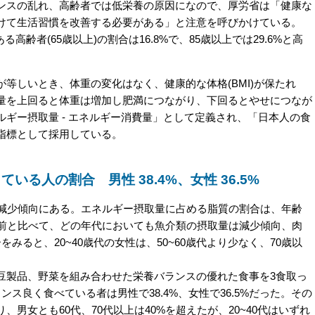
スの乱れ、高齢者では低栄養の原因になので、厚労省は「健康な
けて生活習慣を改善する必要がある」と注意を呼びかけている。
高齢者(65歳以上)の割合は16.8%で、85歳以上では29.6%と高
しいとき、体重の変化はなく、健康的な体格(BMI)が保たれ
量を上回ると体重は増加し肥満につながり、下回るとやせにつなが
ギー摂取量 - エネルギー消費量」として定義され、「日本人の食
指標として採用している。
る人の割合 男性 38.4%、女性 36.5%
減少傾向にある。エネルギー摂取量に占める脂質の割合は、年齢
年前と比べて、どの年代においても魚介類の摂取量は減少傾向、肉
みると、20~40歳代の女性は、50~60歳代より少なく、70歳以
製品、野菜を組み合わせた栄養バランスの優れた食事を3食取っ
ス良く食べている者は男性で38.4%、女性で36.5%だった。その
男女とも60代、70代以上は40%を超えたが、20~40代はいずれ