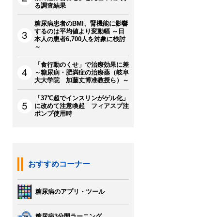
る調査結果
糖尿病患者のBMI、腎機能に影響
するのは平均値より変動幅 ～日
本人の患者6,700人を対象に検討
～
「食行動のくせ」で治療効果に差
～糖尿病・肥満症の治療薬（岐阜
大大学院 加藤丈博准教授ら）～
「37℃超でインスリンがゲル化」
に改めて注意喚起 フィアスプ注
ポンプ使用時
おすすめコーナー
糖尿病のアプリ・ツール
糖尿病3分間ラーニング