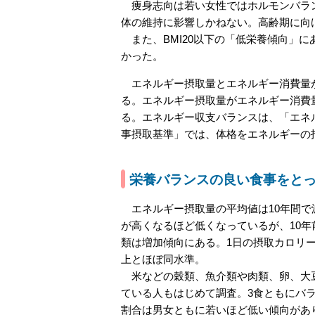
痩身志向は若い女性ではホルモンバラン
体の維持に影響しかねない。高齢期に向
また、BMI20以下の「低栄養傾向」にある
かった。
エネルギー摂取量とエネルギー消費量が等
る。エネルギー摂取量がエネルギー消費
る。エネルギー収支バランスは、「エネル
事摂取基準」では、体格をエネルギーの
栄養バランスの良い食事をとってい
エネルギー摂取量の平均値は10年間で
が高くなるほど低くなっているが、10
類は増加傾向にある。1日の摂取カロリーを
上とほぼ同水準。
米などの穀類、魚介類や肉類、卵、大豆
ている人もはじめて調査。3食ともにバラン
割合は男女ともに若いほど低い傾向があり、