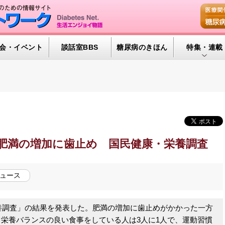
会・イベント
談話室BBS
糖尿病のきほん
特集・連載
腎臓の健康道
インスリンポ
血糖トレンド
グリコアルブ
 肥満の増加に歯止め 国民健康・栄養調査
特集・連載 
ュース
養調査」の結果を発表した。肥満の増加に歯止めがかかった一方
栄養バランスの良い食事をしている人は3人に1人で、運動習慣