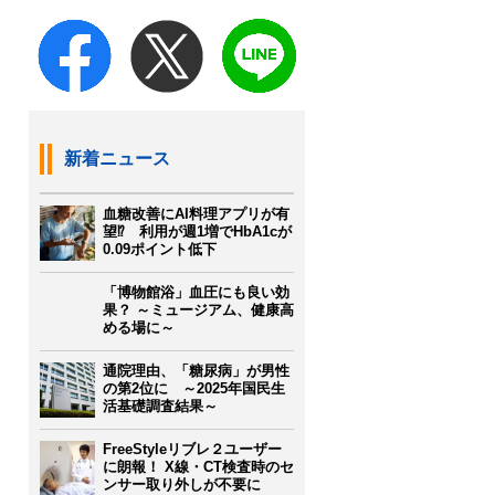
新着ニュース
血糖改善にAI料理アプリが有
望⁉ 利用が週1増でHbA1cが
0.09ポイント低下
「博物館浴」血圧にも良い効
果？ ～ミュージアム、健康高
める場に～
通院理由、「糖尿病」が男性
の第2位に ～2025年国民生
活基礎調査結果～
FreeStyleリブレ２ユーザー
に朗報！ X線・CT検査時のセ
ンサー取り外しが不要に