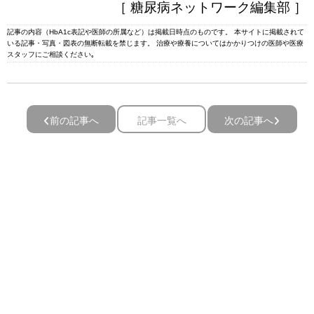
［ 糖尿病ネットワーク編集部 ］
記事の内容（HbA1c表記や医師の所属など）は掲載日時点のものです。 本サイトに掲載されて
いる記事・写真・図表の無断転載を禁じます。 治療や療養についてはかかりつけの医師や医療
スタッフにご相談ください｡
前の記事へ
記事一覧へ
次の記事へ