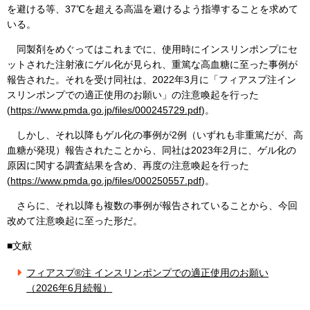
を避ける等、37℃を超える高温を避けるよう指導することを求めて
いる。
同製剤をめぐってはこれまでに、使用時にインスリンポンプにセ
ットされた注射液にゲル化が見られ、重篤な高血糖に至った事例が
報告された。それを受け同社は、2022年3月に「フィアスプ注イン
スリンポンプでの適正使用のお願い」の注意喚起を行った
(
https://www.pmda.go.jp/files/000245729.pdf
)。
しかし、それ以降もゲル化の事例が2例（いずれも非重篤だが、高
血糖が発現）報告されたことから、同社は2023年2月に、ゲル化の
原因に関する調査結果を含め、再度の注意喚起を行った
(
https://www.pmda.go.jp/files/000250557.pdf
)。
さらに、それ以降も複数の事例が報告されていることから、今回
改めて注意喚起に至った形だ。
■文献
フィアスプ®注 インスリンポンプでの適正使用のお願い
（2026年6月続報）