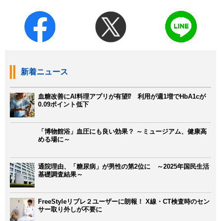
新着ニュース
血糖改善にAI料理アプリが有望⁉ 利用が週1増でHbA1cが
0.09ポイント低下
「博物館浴」血圧にも良い効果？ ～ミュージアム、健康高
める場に～
通院理由、「糖尿病」が男性の第2位に ～2025年国民生活
基礎調査結果～
FreeStyleリブレ２ユーザーに朗報！ X線・CT検査時のセン
サー取り外しが不要に