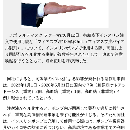
ノボ ノルディスク ファーマは6月12日、持続皮下インスリン注
入で使用可能な「フィアスプ注100単位/mL（フィアスプ注バイア
ル製剤）」について、インスリンポンプで使用する際、高温によ
り同製剤がゲル化する事例が複数報告されたとして、改めて注意
喚起を行うとともに、適正使用を呼び掛けた。
同社によると、同製剤のゲル化による影響が疑われる副作用事例
は、2023年1月1日～2026年5月31日に国内で 7例〔糖尿病ケトアシ
ドーシス（重篤）2例、高血糖（重篤）1例、高血糖（非重篤）4
例〕報告されているという。
注射液がゲル化すると、ポンプ内が閉塞して薬剤が適切に投与さ
れず、重篤な高血糖関連事象を来す可能性が生じる。そのため同社
は、インスリンポンプに充填して使用する際には、ポンプを暖房器
具やカイロ等の熱源に近づけない、高温環境である作業場での利用