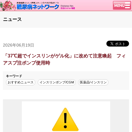
トップページ
ニュース
ニュース
学会・イベント
2026年06月19日
談話室BBS
糖尿病のきほん
「37℃超でインスリンがゲル化」に改めて注意喚起 フィ
アスプ注ポンプ使用時
特集・連載
腎臓の健康道
キーワード
おすすめニュース
インスリンポンプ/CGM
医薬品/インスリン
インスリンポンプ
血糖トレンド
グリコアルブミン
特集・連載 一覧へ
1型ライフ