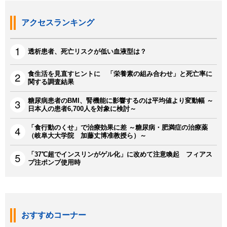
アクセスランキング
透析患者、死亡リスクが低い血液型は？
食生活を見直すヒントに 「栄養素の組み合わせ」と死亡率に
関する調査結果
糖尿病患者のBMI、腎機能に影響するのは平均値より変動幅 ～
日本人の患者6,700人を対象に検討～
「食行動のくせ」で治療効果に差 ～糖尿病・肥満症の治療薬
（岐阜大大学院 加藤丈博准教授ら）～
「37℃超でインスリンがゲル化」に改めて注意喚起 フィアス
プ注ポンプ使用時
おすすめコーナー