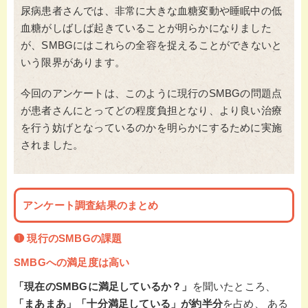
尿病患者さんでは、非常に大きな血糖変動や睡眠中の低
血糖がしばしば起きていることが明らかになりました
が、SMBGにはこれらの全容を捉えることができないと
いう限界があります。
今回のアンケートは、このように現行のSMBGの問題点
が患者さんにとってどの程度負担となり、より良い治療
を行う妨げとなっているのかを明らかにするために実施
されました。
アンケート調査結果のまとめ
❶ 現行の
SMBGの
課題
SMBGへの満足度は高い
「現在のSMBGに満足しているか？」
を聞いたところ、
「まあまあ」「十分満足している」が約半分
を占め、 ある