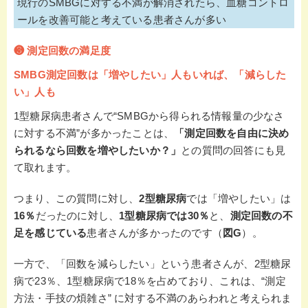
現行のSMBGに対する不満が解消されたら、血糖コントロ
ールを改善可能と考えている患者さんが多い
❸ 測定回数の
満足度
SMBG測定回数は「増やしたい」人もいれば、「減らした
い」人も
1型糖尿病患者さんで“SMBGから得られる情報量の少なさ
に対する不満”が多かったことは、
「測定回数を自由に決め
られるなら回数を増やしたいか？」
との質問の回答にも見
て取れます。
つまり、この質問に対し、
2型糖尿病
では「増やしたい」は
16％
だったのに対し、
1型糖尿病では30％
と、
測定回数の不
足を感じている
患者さんが多かったのです（
図G
）。
一方で、「回数を減らしたい」という患者さんが、2型糖尿
病で23％、1型糖尿病で18％を占めており、これは、“測定
方法・手技の煩雑さ” に対する不満のあらわれと考えられま