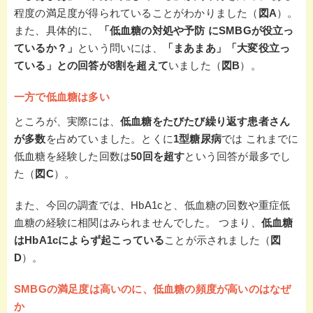
程度の満足度が得られていることがわかりました（
図A
）。
また、具体的に、
「低血糖の対処や予防 にSMBGが役立っ
ているか？」
という問いには、
「まあまあ」「大変役立っ
ている」との回答が8割を超えて
いました（
図B
）。
一方で低血糖は多い
ところが、実際には、
低血糖をたびたび繰り返す患者さん
が多数
を占めていました。とくに
1型糖尿病
では これまでに
低血糖を経験した回数は
50回を超す
という回答が最多でし
た（
図C
）。
また、今回の調査では、HbA1cと、低血糖の回数や重症低
血糖の経験に相関はみられませんでした。 つまり、
低血糖
はHbA1cによらず起こっている
ことが示されました（
図
D
）。
SMBGの満足度は高いのに、低血糖の頻度が高いのはなぜ
か