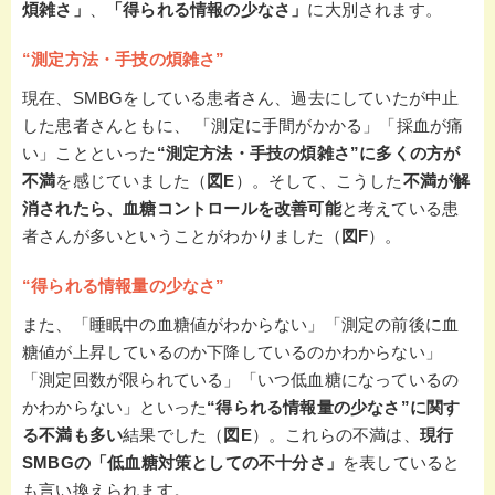
煩雑さ」
、
「得られる情報の少なさ」
に大別されます。
“測定方法・手技の煩雑さ”
現在、SMBGをしている患者さん、過去にしていたが中止
した患者さんともに、 「測定に手間がかかる」「採血が痛
い」ことといった
“測定方法・手技の煩雑さ”に多くの方が
不満
を感じていました（
図E
）。そして、こうした
不満が解
消されたら、血糖コントロールを改善可能
と考えている患
者さんが多いということがわかりました（
図F
）。
“得られる情報量の少なさ”
また、「睡眠中の血糖値がわからない」「測定の前後に血
糖値が上昇しているのか下降しているのかわからない」
「測定回数が限られている」「いつ低血糖になっているの
かわからない」といった
“得られる情報量の少なさ”に関す
る不満も多い
結果でした（
図E
）。これらの不満は、
現行
SMBGの「低血糖対策としての不十分さ」
を表していると
も言い換えられます。