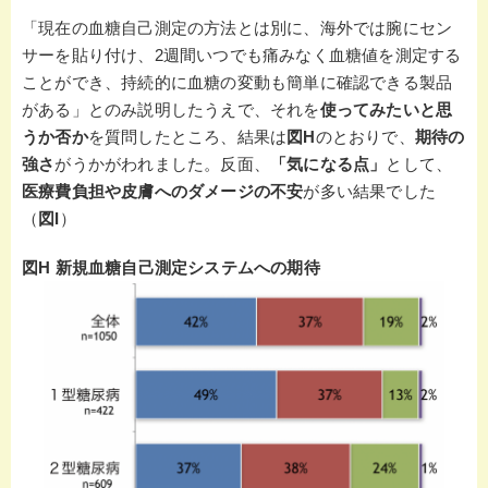
「現在の血糖自己測定の方法とは別に、海外では腕にセン
サーを貼り付け、2週間いつでも痛みなく血糖値を測定する
ことができ、持続的に血糖の変動も簡単に確認できる製品
がある」とのみ説明したうえで、それを
使ってみたいと思
うか否か
を質問したところ、結果は
図H
のとおりで、
期待の
強さ
がうかがわれました。反面、
「気になる点」
として、
医療費負担や皮膚へのダメージの不安
が多い結果でした
（
図I
）
図H 新規血糖自己測定システムへの期待