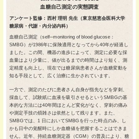
血糖自己測定の実態調査
アンケート監修：西村 理明 先生（東京慈恵会医科大学
糖尿病・代謝・内分泌内科）
血糖自己測定（self─monitoring of blood glucose：
SMBG）が1986年に保険適用となってから40年が経過し
ました。この間、機器の進歩によって、測定に必要な採
血量はより少量に、値が出るまでの時間はより短く、測
定精度も向上し、現在では糖尿病患者さんが血糖変動を
知る手段として、広く治療に生かされています。
一方で、測定のたびに患者さん自身が指先などを穿刺、
採血して、試験紙に血液を吸引させるというSMBGの基
本的な方法には40年間ほとんど変化がなく、穿刺の痛み
や測定手技の煩雑さは依然として残ります。また、
SMBGでは、1 日においてSMBGを行った時点のみ、し
かも日中の覚醒時にしか血糖値を把握することはできま
せん。近年、持続血糖測定器（CGM）の普及により、糖