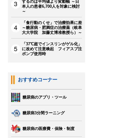
するのは平均値より変動幅 ～日
本人の患者6,700人を対象に検討
～
「食行動のくせ」で治療効果に差
～糖尿病・肥満症の治療薬（岐阜
大大学院 加藤丈博准教授ら）～
「37℃超でインスリンがゲル化」
に改めて注意喚起 フィアスプ注
ポンプ使用時
おすすめコーナー
糖尿病のアプリ・ツール
糖尿病3分間ラーニング
糖尿病の医療費・保険・制度