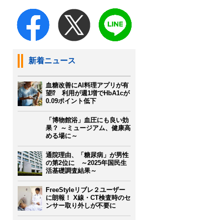
新着ニュース
血糖改善にAI料理アプリが有
望⁉ 利用が週1増でHbA1cが
0.09ポイント低下
「博物館浴」血圧にも良い効
果？ ～ミュージアム、健康高
める場に～
通院理由、「糖尿病」が男性
の第2位に ～2025年国民生
活基礎調査結果～
FreeStyleリブレ２ユーザー
に朗報！ X線・CT検査時のセ
ンサー取り外しが不要に