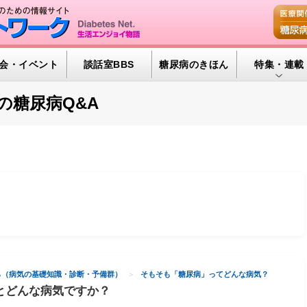
会・イベント
談話室BBS
糖尿病のきほん
特集・連載
腎臓の健康道
の糖尿病Q&A
インスリンポ
血糖トレンド
グリコアルブ
特集・連載 
ら（病気の基礎知識・診断・予備群）
そもそも「糖尿病」ってどんな病気？
とどんな病気ですか？