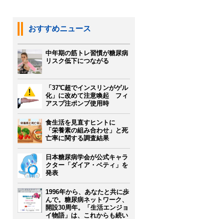
おすすめニュース
中年期の筋トレ習慣が糖尿病
リスク低下につながる
「37℃超でインスリンがゲル
化」に改めて注意喚起 フィ
アスプ注ポンプ使用時
食生活を見直すヒントに
「栄養素の組み合わせ」と死
亡率に関する調査結果
日本糖尿病学会が公式キャラ
クター「ダイア・ベティ」を
発表
1996年から、あなたと共に歩
んで。糖尿病ネットワーク、
開設30周年。「生活エンジョ
イ物語」は、これからも続い