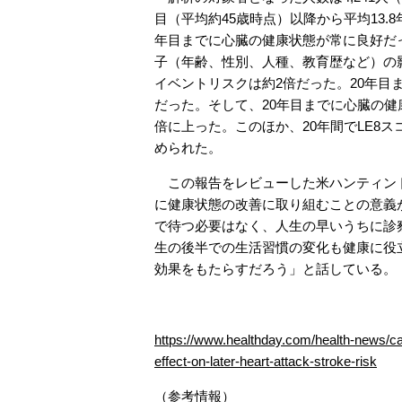
目（平均約45歳時点）以降から平均13.
年目までに心臓の健康状態が常に良好だっ
子（年齢、性別、人種、教育歴など）の影
イベントリスクは約2倍だった。20年目
だった。そして、20年目までに心臓の健康
倍に上った。このほか、20年間でLE8
められた。
この報告をレビューした米ハンティントン病
に健康状態の改善に取り組むことの意義
で待つ必要はなく、人生の早いうちに診
生の後半での生活習慣の変化も健康に役
効果をもたらすだろう」と話している。
https://www.healthday.com/health-news/ca
effect-on-later-heart-attack-stroke-risk
（参考情報）