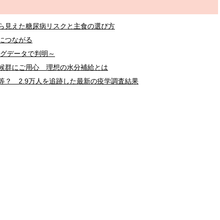
ら見えた糖尿病リスクと主食の選び方
につながる
ッグデータで判明～
候群にご用心 理想の水分補給とは
？ 2.9万人を追跡した最新の疫学調査結果