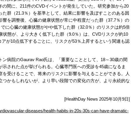
8年の間に、211件のCVDイベントが発生していた。研究参加から20
た群（21.3％）を基準として、結果に影響を及ぼすことのある因
響を調整後、心臓の健康状態が常に中程度だった群（37.7％）の
までに心臓の健康状態がやや低下した群（32.0％）のリスクは約5倍
状態が、より大きく低下した群（9.0％）は、CVDリスクが約10
スコアが10点低下するごとに、リスクが53％上昇するという関連も認
院のGaurav Rao氏は、「重要なこととして、18～30歳の間
が示された点が挙げられる。心臓専門医への受診を45歳になるま
察を受けることで、将来のリスクに影響を与えることができる。人
立つかもしれないが、より早い段階での変化の方が、より永続的な
[HealthDay News 2025年10月9日]
rdiovascular-diseases/health-habits-in-20s-30s-can-have-dramatic-