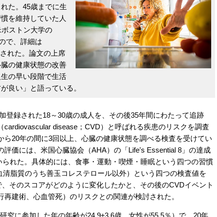
れた。45歳までに生
習慣を維持していた人
米ボストン大学の
よるもので、詳細は
6日掲載された。論文の上席
心臓の健康状態の改善
人生の早い段階で生活
方が良い」と語っている。
参加登録された18～30歳の成人を、その後35年間にわたって追跡
iovascular disease；CVD）と呼ばれる疾患のリスクを調査
から20年の間に3回以上、心臓の健康状態を調べる検査を受けてい
は、米国心臓協会（AHA）の「Life's Essential 8」の達成
用いられた。具体的には、食事・運動・喫煙・睡眠という四つの習慣
-C（血清脂質のうち善玉コレステロール以外）という四つの検査値を
間で、そのスコアがどのように変化したかと、その後のCVDイベント
行再建術、心血管死）のリスクとの関連が検討された。
究に参加した年の年齢が24.9±3.6歳、女性が55.5％）で、20年