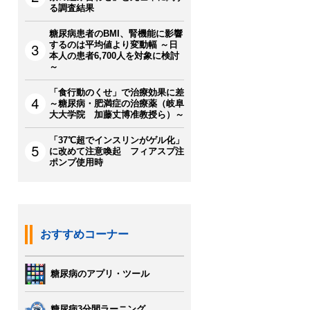
る調査結果
糖尿病患者のBMI、腎機能に影響
するのは平均値より変動幅 ～日
本人の患者6,700人を対象に検討
～
「食行動のくせ」で治療効果に差
～糖尿病・肥満症の治療薬（岐阜
大大学院 加藤丈博准教授ら）～
「37℃超でインスリンがゲル化」
に改めて注意喚起 フィアスプ注
ポンプ使用時
おすすめコーナー
糖尿病のアプリ・ツール
糖尿病3分間ラーニング