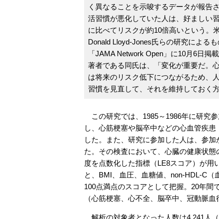
く異なることを示唆するデータが報告さ
活習慣が悪化していた人は、好ましい
に比べてリスクが約10倍高いという。
Donald Lloyd-Jones氏らの研究に
「JAMA Network Open」に10月
著者である同氏は、「変化が重要だ。
は将来のリスク低下につながるため、
習慣を見直して、それを維持しておく
この研究では、1985～1986年に研究
し、心筋梗塞や脳卒中などの心血管疾患（card
した。また、研究に参加した人は、参加
た。その検査において、心臓の健康状態の評価に
度を点数化した指標（LE8スコア）が
と、BMI、血圧、血糖値、non-HDL
100点満点のスコアとして把握。20年
（心筋梗塞、心不全、脳卒中、冠動脈血
解析の対象者となった人数は4,241人（研