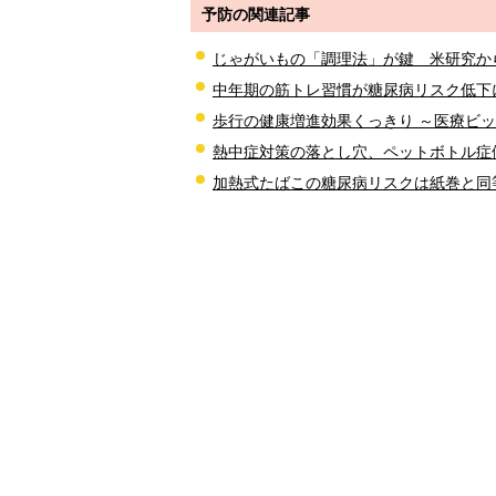
予防の関連記事
じゃがいもの「調理法」が鍵 米研究か
中年期の筋トレ習慣が糖尿病リスク低下
歩行の健康増進効果くっきり ～医療ビ
熱中症対策の落とし穴、ペットボトル症
加熱式たばこの糖尿病リスクは紙巻と同等