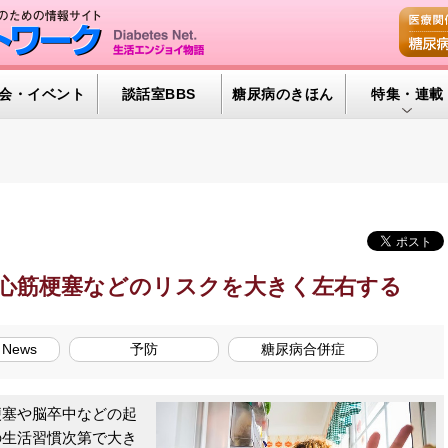
会・イベント
談話室BBS
糖尿病のきほん
特集・連載
特集・連載 
腎臓の健康道
インスリンポ
血糖トレンド
の心筋梗塞などのリスクを大きく左右する
グリコアルブ
 News
予防
糖尿病合併症
塞や脳卒中などの起
の生活習慣次第で大き