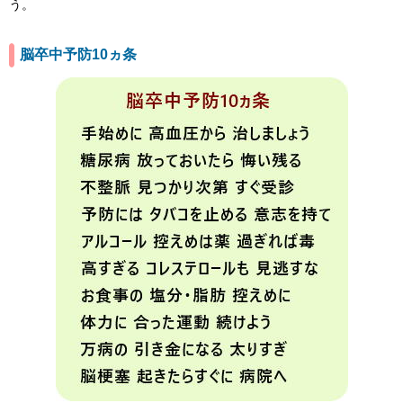
う。
脳卒中予防10ヵ条