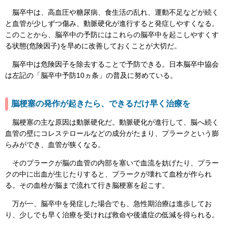
脳卒中は、高血圧や糖尿病、食生活の乱れ、運動不足などが続く
と血管が少しずつ傷み、動脈硬化が進行すると発症しやすくなる。
このことから、脳卒中の予防にはこれらの脳卒中を起こしやすくす
る状態(危険因子)を早めに改善しておくことが大切だ。
脳卒中は危険因子を除去することで予防できる。日本脳卒中協会
は左記の「脳卒中予防10ヵ条」の普及に努めている。
脳梗塞の発作が起きたら、できるだけ早く治療を
脳梗塞の主な原因は動脈硬化だ。動脈硬化が進行して、脳へ続く
血管の壁にコレステロールなどの成分がたまり、プラークという膨
らみができ、血管が狭くなる。
そのプラークが脳の血管の内部を塞いで血流を妨げたり、プラー
クの中に出血が生じたりすると、プラークが壊れて血栓が作られ
る。その血栓が脳まで流れて行き脳梗塞を起こす。
万が一、脳卒中を発症した場合でも、急性期治療は進歩してお
り、少しでも早く治療を受ければ救命や後遺症の低減を得られる。