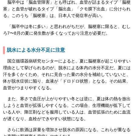
脳卒中は「脳血管障害」とも呼ばれ、血管が詰まるタイプ「脳梗
塞」と血管が破れるタイプ「脳出血」「クモ膜下出血」に分けられ
る。このうち「脳梗塞」は、日本人で発症率が高い。
「脳卒中は冬に多い」と思われがちだが、脳梗塞に限ると、むし
ろ7〜8月の夏に発生数が多くなっており注意が必要だ。
脱水による水分不足に注意
国立循環器病研究センターによると、夏に脳梗塞が起こりやすい
理由として挙げられるのが、脱水による体内の水分不足だ。夏には
汗を多くかくため、それに見合った量の水分を補給していないと、
体が脱水症状に陥り、血液が「ドロドロ状態」となる。その結果、
血管がつまりやすくなる。
また、寒さで血圧が上がりやすい冬とは逆に、夏は体の熱を放出
しようと血管が拡張しやすくなる。この場合、生理機能が低下して
いる人や、降圧剤などを服用している人は、血管拡張のために血流
が遅くなり、血栓ができやすい状態になる。
さらに飲酒は尿量を増加させ脱水の原因になる。これらが重なる