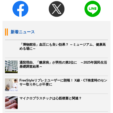
新着ニュース
「博物館浴」血圧にも良い効果？ ～ミュージアム、健康高
める場に～
通院理由、「糖尿病」が男性の第2位に ～2025年国民生活
基礎調査結果～
FreeStyleリブレ２ユーザーに朗報！ X線・CT検査時のセン
サー取り外しが不要に
マイクロプラスチックは心筋梗塞と関連？