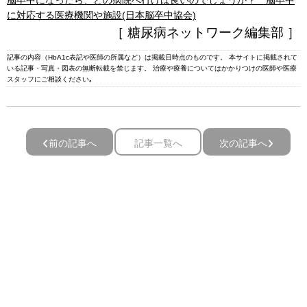
脳卒中になったら、どの病院へ行けば良いのでしょうか？ 脳卒中
に対応する医療機関や施設(日本脳卒中協会)
［ 糖尿病ネットワーク編集部 ］
記事の内容（HbA1c表記や医師の所属など）は掲載日時点のものです。 本サイトに掲載されて
いる記事・写真・図表の無断転載を禁じます。 治療や療養についてはかかりつけの医師や医療
スタッフにご相談ください｡
前の記事へ
記事一覧へ
次の記事へ