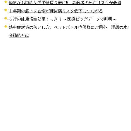
簡便なお口のケアで健康長寿に⁉ 高齢者の死亡リスクが低減
中年期の筋トレ習慣が糖尿病リスク低下につながる
歩行の健康増進効果くっきり ～医療ビッグデータで判明～
熱中症対策の落とし穴、ペットボトル症候群にご用心 理想の水
分補給とは