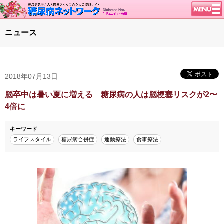
トップページ
ニュース
ニュース
学会・イベント
2018年07月13日
談話室BBS
糖尿病のきほん
脳卒中は暑い夏に増える 糖尿病の人は脳梗塞リスクが2〜
4倍に
特集・連載
特集・連載 一覧へ
1型ライフ
キーワード
ライフスタイル
糖尿病合併症
運動療法
食事療法
腎臓の健康道
インスリンポンプ
血糖トレンド
グリコアルブミン