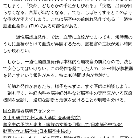
てしまう」「突然、どちらかの手足がしびれる」「突然、呂律が回
らなくなる、言葉が出なくなる」。でも、しばらくするとこのよう
な症状が消えてしまう。これは脳卒中の前触れ発作である「一過性
脳虚血発作」(TIA)である可能性がある。
「一過性脳虚血発作」では、血管に血栓がつまっても、短時間の
うちに血栓がとけて血流が再開するため、脳梗塞の症状が短い時間
しか現れない。
しかし、一過性脳虚血発作は本格的な脳梗塞の前兆なので、決し
て安心してはいけない。この発作を起こした人の、3〜4割が脳梗塞
を起こすという報告がある。特に48時間以内が危険だ。
前触れ発作がおきたら、様子をみずに、すぐ医師に相談しよう。
一刻も早く、神経内科や脳神経外科など脳卒中の専門医がいる医療
機関を受診し、適切な診断と治療を受けることが明暗を分ける。
国立循環器病研究センター
久山町研究(九州大学大学院 医学研究院)
脳卒中の予防と患者・家族の支援を目指して(日本脳卒中協会)
動画で学ぶ脳卒中(日本脳卒中協会)