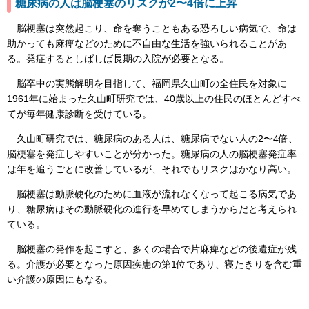
糖尿病の人は脳梗塞のリスクが2〜4倍に上昇
脳梗塞は突然起こり、命を奪うこともある恐ろしい病気で、命は
助かっても麻痺などのために不自由な生活を強いられることがあ
る。発症するとしばしば長期の入院が必要となる。
脳卒中の実態解明を目指して、福岡県久山町の全住民を対象に
1961年に始まった久山町研究では、40歳以上の住民のほとんどすべ
てが毎年健康診断を受けている。
久山町研究では、糖尿病のある人は、糖尿病でない人の2〜4倍、
脳梗塞を発症しやすいことが分かった。糖尿病の人の脳梗塞発症率
は年を追うごとに改善しているが、それでもリスクはかなり高い。
脳梗塞は動脈硬化のために血液が流れなくなって起こる病気であ
り、糖尿病はその動脈硬化の進行を早めてしまうからだと考えられ
ている。
脳梗塞の発作を起こすと、多くの場合で片麻痺などの後遺症が残
る。介護が必要となった原因疾患の第1位であり、寝たきりを含む重
い介護の原因にもなる。