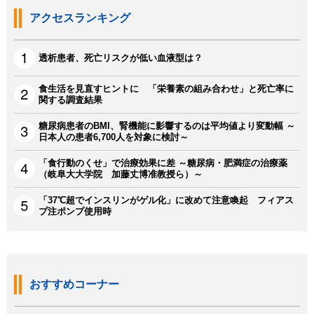
アクセスランキング
透析患者、死亡リスクが低い血液型は？
食生活を見直すヒントに 「栄養素の組み合わせ」と死亡率に
関する調査結果
糖尿病患者のBMI、腎機能に影響するのは平均値より変動幅 ～
日本人の患者6,700人を対象に検討～
「食行動のくせ」で治療効果に差 ～糖尿病・肥満症の治療薬
（岐阜大大学院 加藤丈博准教授ら）～
「37℃超でインスリンがゲル化」に改めて注意喚起 フィアス
プ注ポンプ使用時
おすすめコーナー