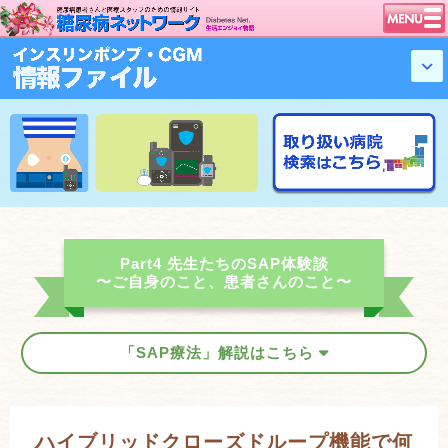
トップページ
ニュース
学会・イベント
談話室BBS
糖尿病のきほん
特集・連載
腎臓の健康道
Part4 先生たちのSAP体験談
〜ご自身のこと、患者さんのこと〜
インスリンポンプ
血糖トレンド
グリコアルブミン
「SAP療法」解説はこちら
特集・連載 一覧へ
1型ライフ
ハイブリッドクローズドループ機能で何