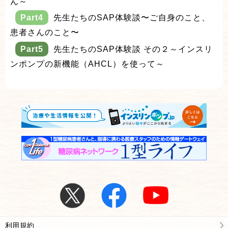
ん～
Part4
先生たちのSAP体験談〜ご自身のこと、
患者さんのこと〜
Part5
先生たちのSAP体験談 その２～インスリ
ンポンプの新機能（AHCL）を使って～
利用規約