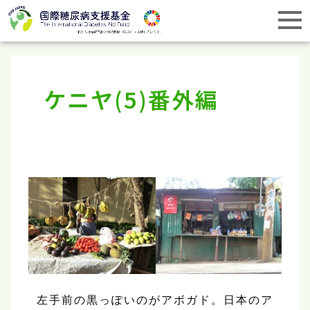
ケニヤ(5)番外編
左手前の黒っぽいのがアボガド。日本のア