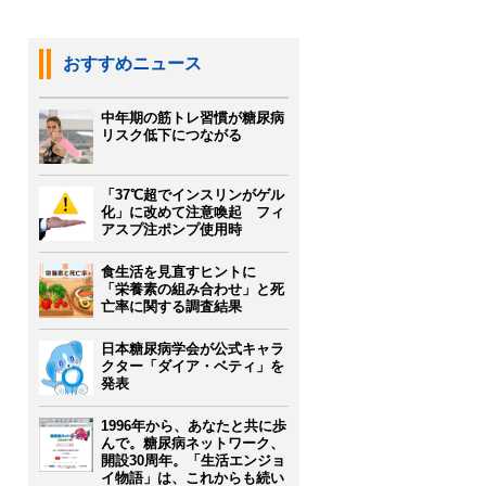
おすすめニュース
中年期の筋トレ習慣が糖尿病
リスク低下につながる
「37℃超でインスリンがゲル
化」に改めて注意喚起 フィ
アスプ注ポンプ使用時
食生活を見直すヒントに
「栄養素の組み合わせ」と死
亡率に関する調査結果
日本糖尿病学会が公式キャラ
クター「ダイア・ベティ」を
発表
1996年から、あなたと共に歩
んで。糖尿病ネットワーク、
開設30周年。「生活エンジョ
イ物語」は、これからも続い