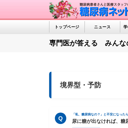
トップページ
ニュース
学
専門医が答える みんな
境界型・予防
「私、糖尿病なの？」と不安になった
Q
尿に糖が出なければ、糖