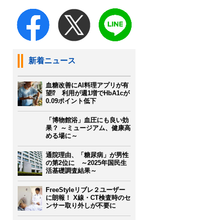
新着ニュース
血糖改善にAI料理アプリが有
望⁉ 利用が週1増でHbA1cが
0.09ポイント低下
「博物館浴」血圧にも良い効
果？ ～ミュージアム、健康高
める場に～
通院理由、「糖尿病」が男性
の第2位に ～2025年国民生
活基礎調査結果～
FreeStyleリブレ２ユーザー
に朗報！ X線・CT検査時のセ
ンサー取り外しが不要に