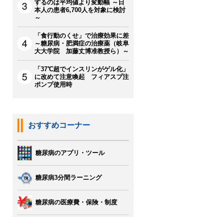
するのは平均値より変動幅 ～日
本人の患者6,700人を対象に検討
～
「食行動のくせ」で治療効果に差
～糖尿病・肥満症の治療薬（岐阜
大大学院 加藤丈博准教授ら）～
「37℃超でインスリンがゲル化」
に改めて注意喚起 フィアスプ注
ポンプ使用時
おすすめコーナー
糖尿病のアプリ・ツール
糖尿病3分間ラーニング
糖尿病の医療費・保険・制度