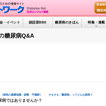
会・イベント
談話室BBS
糖尿病のきほん
特集・連載
腎臓の健康道
の糖尿病Q&A
インスリンポ
血糖トレンド
グリコアルブ
特集・連載 
ら（病気の基礎知識・診断・予備群）
そもそも「糖尿病」ってどんな病気？
尿病ではありませんか？