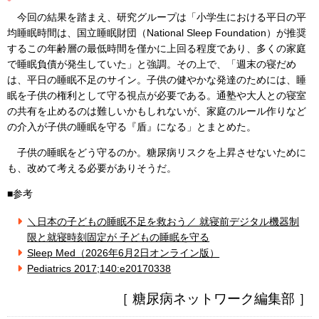
今回の結果を踏まえ、研究グループは「小学生における平日の平
均睡眠時間は、国立睡眠財団（National Sleep Foundation）が推奨
するこの年齢層の最低時間を僅かに上回る程度であり、多くの家庭
で睡眠負債が発生していた」と強調。その上で、「週末の寝だめ
は、平日の睡眠不足のサイン。子供の健やかな発達のためには、睡
眠を子供の権利として守る視点が必要である。通塾や大人との寝室
の共有を止めるのは難しいかもしれないが、家庭のルール作りなど
の介入が子供の睡眠を守る『盾』になる」とまとめた。
子供の睡眠をどう守るのか。糖尿病リスクを上昇させないために
も、改めて考える必要がありそうだ。
■参考
＼日本の子どもの睡眠不足を救おう／ 就寝前デジタル機器制
限と就寝時刻固定が 子どもの睡眠を守る
Sleep Med（2026年6月2日オンライン版）
Pediatrics 2017;140:e20170338
［ 糖尿病ネットワーク編集部 ］