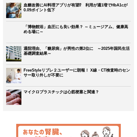
血糖改善にAI料理アプリが有望⁉ 利用が週1増でHbA1cが
0.09ポイント低下
「博物館浴」血圧にも良い効果？ ～ミュージアム、健康高
める場に～
通院理由、「糖尿病」が男性の第2位に ～2025年国民生活
基礎調査結果～
FreeStyleリブレ２ユーザーに朗報！ X線・CT検査時のセン
サー取り外しが不要に
マイクロプラスチックは心筋梗塞と関連？