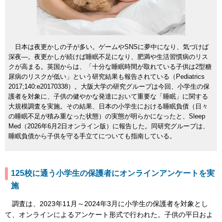
日本は夜更かしの子が多い。ゲームやSNSに夢中になり、気づけば
深夜―。夜更かしが続けば睡眠不足になり、肥満や生活習慣病のリス
クが高まる。英国からは、「十分な睡眠時間が取れている子供は2型糖
尿病のリスクが低い」という研究結果も報告されている（Pediatrics
2017;140:e20170338）。大阪大学の研究グループは今回、小学生の保
護者を対象に、子供の健やかな発達において重要な「睡眠」に関する
大規模調査を実施。その結果、日本の小学生における睡眠負債（日々
の睡眠不足が積み重なった状態）の実態が明らかになったと、Sleep
Med（2026年6月2日オンライン版）に報告した。同研究グループは、
睡眠負債から子供を守る手立てについても指南している。
125校に通う小学生の保護者にオンラインアンケートを実
施
調査は、2023年11月～2024年3月に小学生の保護者を対象とし
て、オンラインによるアンケート形式で行われた。子供の平日およ