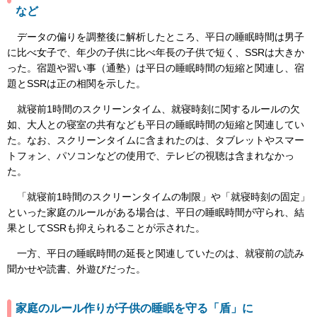
など
データの偏りを調整後に解析したところ、平日の睡眠時間は男子
に比べ女子で、年少の子供に比べ年長の子供で短く、SSRは大きか
った。宿題や習い事（通塾）は平日の睡眠時間の短縮と関連し、宿
題とSSRは正の相関を示した。
就寝前1時間のスクリーンタイム、就寝時刻に関するルールの欠
如、大人との寝室の共有なども平日の睡眠時間の短縮と関連してい
た。なお、スクリーンタイムに含まれたのは、タブレットやスマー
トフォン、パソコンなどの使用で、テレビの視聴は含まれなかっ
た。
「就寝前1時間のスクリーンタイムの制限」や「就寝時刻の固定」
といった家庭のルールがある場合は、平日の睡眠時間が守られ、結
果としてSSRも抑えられることが示された。
一方、平日の睡眠時間の延長と関連していたのは、就寝前の読み
聞かせや読書、外遊びだった。
家庭のルール作りが子供の睡眠を守る「盾」に