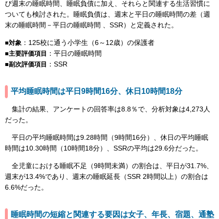
び週末の睡眠時間、睡眠負債に加え、それらと関連する生活習慣に
ついても検討された。睡眠負債は、週末と平日の睡眠時間の差（週
末の睡眠時間－平日の睡眠時間 、SSR）と定義された。
：125校に通う小学生（6～12歳）の保護者
■対象
：平日の睡眠時間
■主要評価項目
：SSR
■副次評価項目
平均睡眠時間は平日9時間16分、休日10時間18分
集計の結果、アンケートの回答率は8.8％で、分析対象は4,273人
だった。
平日の平均睡眠時間は9.28時間（9時間16分）、休日の平均睡眠
時間は10.30時間（10時間18分）、SSRの平均は29.6分だった。
全児童における睡眠不足（9時間未満）の割合は、平日が31.7%、
週末が13.4%であり、週末の睡眠延長（SSR 2時間以上）の割合は
6.6%だった。
睡眠時間の短縮と関連する要因は女子、年長、宿題、通塾