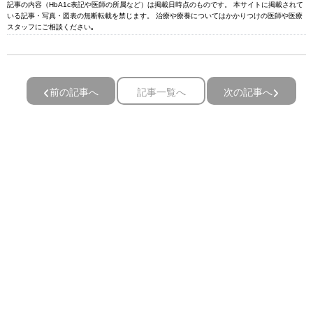
記事の内容（HbA1c表記や医師の所属など）は掲載日時点のものです。 本サイトに掲載されて
いる記事・写真・図表の無断転載を禁じます。 治療や療養についてはかかりつけの医師や医療
スタッフにご相談ください｡
前の記事へ
記事一覧へ
次の記事へ