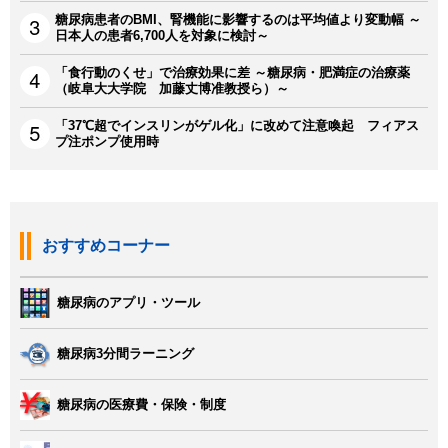
糖尿病患者のBMI、腎機能に影響するのは平均値より変動幅 ～
日本人の患者6,700人を対象に検討～
「食行動のくせ」で治療効果に差 ～糖尿病・肥満症の治療薬
（岐阜大大学院 加藤丈博准教授ら）～
「37℃超でインスリンがゲル化」に改めて注意喚起 フィアス
プ注ポンプ使用時
おすすめコーナー
糖尿病のアプリ・ツール
糖尿病3分間ラーニング
糖尿病の医療費・保険・制度