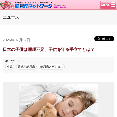
トップページ
ニュース
ニュース
学会・イベント
2026年07月02日
談話室BBS
糖尿病のきほん
日本の子供は睡眠不足、子供を守る手立てとは？
特集・連載
キーワード
腎臓の健康道
小児
睡眠と糖尿病
糖尿病とデジタル
インスリンポンプ
血糖トレンド
グリコアルブミン
特集・連載 一覧へ
1型ライフ