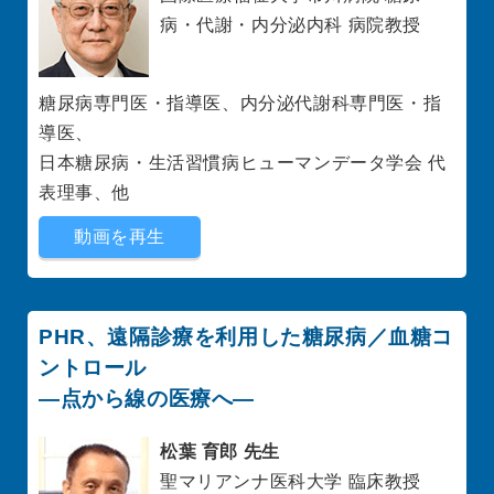
病・代謝・内分泌内科 病院教授
糖尿病専門医・指導医、内分泌代謝科専門医・指
導医、
日本糖尿病・生活習慣病ヒューマンデータ学会 代
表理事、他
動画を再生
PHR、遠隔診療を利用した糖尿病／血糖コ
ントロール
―点から線の医療へ―
松葉 育郎 先生
聖マリアンナ医科大学 臨床教授