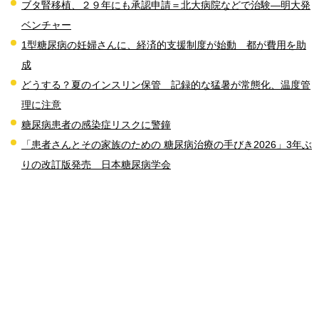
ブタ腎移植、２９年にも承認申請＝北大病院などで治験―明大発
ベンチャー
1型糖尿病の妊婦さんに、経済的支援制度が始動 都が費用を助
成
どうする？夏のインスリン保管 記録的な猛暑が常態化、温度管
理に注意
糖尿病患者の感染症リスクに警鐘
「患者さんとその家族のための 糖尿病治療の手びき2026」3年ぶ
りの改訂版発売 日本糖尿病学会