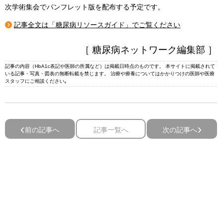
次学術集会でパンフレット版を配布する予定です。
記事全文は「糖尿病リソースガイド」でご覧ください
［ 糖尿病ネットワーク編集部 ］
記事の内容（HbA1c表記や医師の所属など）は掲載日時点のものです。 本サイトに掲載されて
いる記事・写真・図表の無断転載を禁じます。 治療や療養についてはかかりつけの医師や医療
スタッフにご相談ください｡
前の記事へ
記事一覧へ
次の記事へ