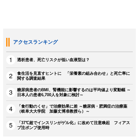
アクセスランキング
透析患者、死亡リスクが低い血液型は？
食生活を見直すヒントに 「栄養素の組み合わせ」と死亡率に
関する調査結果
糖尿病患者のBMI、腎機能に影響するのは平均値より変動幅 ～
日本人の患者6,700人を対象に検討～
「食行動のくせ」で治療効果に差 ～糖尿病・肥満症の治療薬
（岐阜大大学院 加藤丈博准教授ら）～
「37℃超でインスリンがゲル化」に改めて注意喚起 フィアス
プ注ポンプ使用時