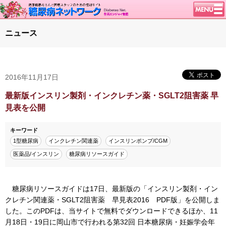
トップページ
ニュース
ニュース
学会・イベント
2016年11月17日
談話室BBS
糖尿病のきほん
最新版インスリン製剤・インクレチン薬・SGLT2阻害薬 早
見表を公開
特集・連載
特集・連載 一覧へ
1型ライフ
キーワード
1型糖尿病
インクレチン関連薬
インスリンポンプ/CGM
腎臓の健康道
医薬品/インスリン
糖尿病リソースガイド
インスリンポンプ
血糖トレンド
糖尿病リソースガイドは17日、最新版の「インスリン製剤・イン
グリコアルブミン
クレチン関連薬・SGLT2阻害薬 早見表2016 PDF版」を公開しま
した。このPDFは、当サイトで無料でダウンロードできるほか、11
月18日・19日に岡山市で行われる第32回 日本糖尿病・妊娠学会年