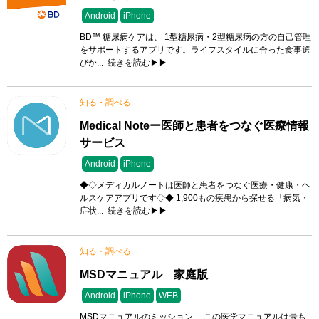
Android
iPhone
BD™ 糖尿病ケアは、 1型糖尿病・2型糖尿病の方の自己管理
をサポートするアプリです。ライフスタイルに合った食事選
びか...
続きを読む▶▶
知る・調べる
Medical Noteー医師と患者をつなぐ医療情報
サービス
Android
iPhone
◆◇メディカルノートは医師と患者をつなぐ医療・健康・ヘ
ルスケアアプリです◇◆ 1,900もの疾患から探せる「病気・
症状...
続きを読む▶▶
知る・調べる
MSDマニュアル 家庭版
Android
iPhone
WEB
MSDマニュアルのミッション この医学マニュアルは最も