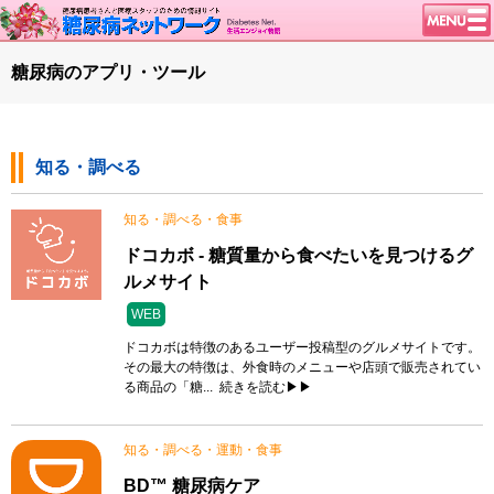
トップページ
糖尿病のアプリ・ツール
ニュース
学会・イベント
知る・調べる
談話室BBS
糖尿病のきほん
知る・調べる・食事
特集・連載
ドコカボ - 糖質量から食べたいを見つけるグ
腎臓の健康道
ルメサイト
インスリンポンプ
WEB
ドコカボは特徴のあるユーザー投稿型のグルメサイトです。
血糖トレンド
その最大の特徴は、外食時のメニューや店頭で販売されてい
グリコアルブミン
る商品の「糖...
続きを読む▶▶
特集・連載 一覧へ
知る・調べる・運動・食事
1型ライフ
BD™ 糖尿病ケア