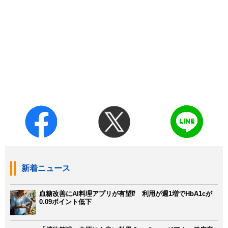
新着ニュース
血糖改善にAI料理アプリが有望⁉ 利用が週1増でHbA1cが
0.09ポイント低下