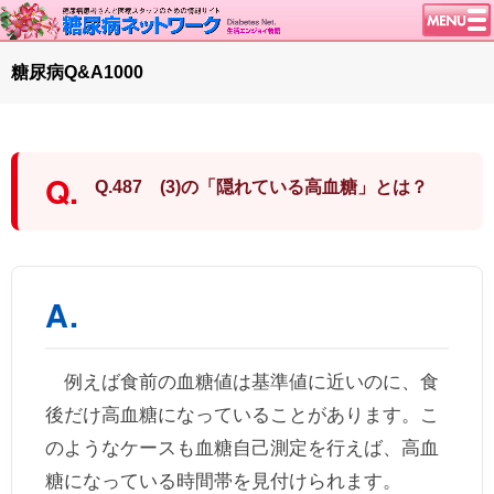
トップページ
糖尿病Q&A1000
ニュース
学会・イベント
談話室BBS
Q.487 (3)の「隠れている高血糖」とは？
糖尿病のきほん
特集・連載
腎臓の健康道
インスリンポンプ
血糖トレンド
例えば食前の血糖値は基準値に近いのに、食
グリコアルブミン
後だけ高血糖になっていることがあります。こ
特集・連載 一覧へ
のようなケースも血糖自己測定を行えば、高血
1型ライフ
糖になっている時間帯を見付けられます。