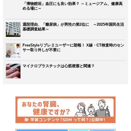
「博物館浴」血圧にも良い効果？ ～ミュージアム、健康高
める場に～
通院理由、「糖尿病」が男性の第2位に ～2025年国民生活
基礎調査結果～
FreeStyleリブレ２ユーザーに朗報！ X線・CT検査時のセン
サー取り外しが不要に
マイクロプラスチックは心筋梗塞と関連？