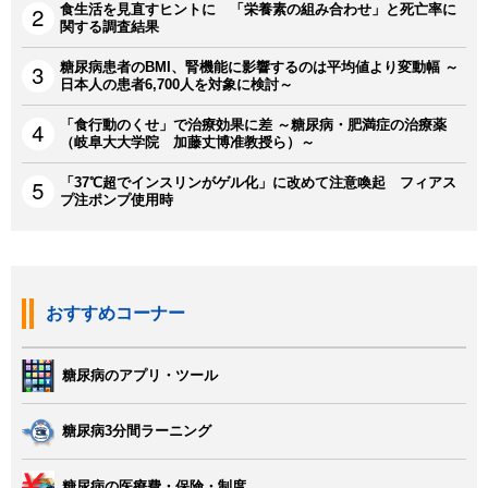
食生活を見直すヒントに 「栄養素の組み合わせ」と死亡率に
関する調査結果
糖尿病患者のBMI、腎機能に影響するのは平均値より変動幅 ～
日本人の患者6,700人を対象に検討～
「食行動のくせ」で治療効果に差 ～糖尿病・肥満症の治療薬
（岐阜大大学院 加藤丈博准教授ら）～
「37℃超でインスリンがゲル化」に改めて注意喚起 フィアス
プ注ポンプ使用時
おすすめコーナー
糖尿病のアプリ・ツール
糖尿病3分間ラーニング
糖尿病の医療費・保険・制度