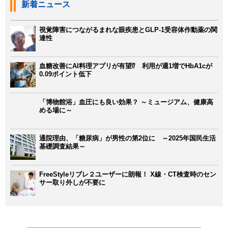
新着ニュース
視覚障害につながるまれな眼疾患とGLP-1受容体作動薬の関
連性
血糖改善にAI料理アプリが有望⁉ 利用が週1増でHbA1cが
0.09ポイント低下
「博物館浴」血圧にも良い効果？ ～ミュージアム、健康高
める場に～
通院理由、「糖尿病」が男性の第2位に ～2025年国民生活
基礎調査結果～
FreeStyleリブレ２ユーザーに朗報！ X線・CT検査時のセン
サー取り外しが不要に