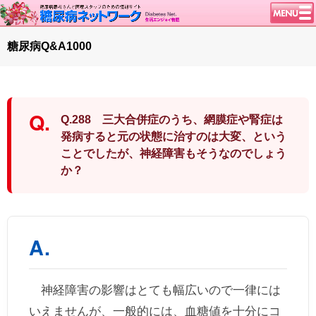
トップページ
糖尿病Q&A1000
ニュース
学会・イベント
談話室BBS
Q.288 三大合併症のうち、網膜症や腎症は
糖尿病のきほん
発病すると元の状態に治すのは大変、という
ことでしたが、神経障害もそうなのでしょう
特集・連載
か？
腎臓の健康道
インスリンポンプ
血糖トレンド
グリコアルブミン
特集・連載 一覧へ
神経障害の影響はとても幅広いので一律には
1型ライフ
いえませんが、一般的には、血糖値を十分にコ