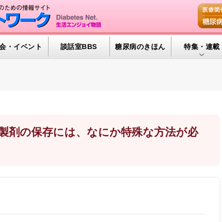
会・イベント
談話室BBS
糖尿病のきほん
特集・連載
腎臓の健康道
インスリンポ
血糖トレンド
グリコアルブ
リン製剤の保存には、なにか特殊な方法が必
特集・連載 