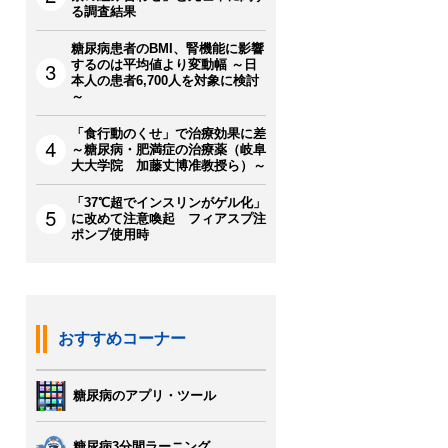
る調査結果
糖尿病患者のBMI、腎機能に影響
するのは平均値より変動幅 ～日
本人の患者6,700人を対象に検討
～
「食行動のくせ」で治療効果に差
～糖尿病・肥満症の治療薬（岐阜
大大学院 加藤丈博准教授ら）～
「37℃超でインスリンがゲル化」
に改めて注意喚起 フィアスプ注
ポンプ使用時
おすすめコーナー
糖尿病のアプリ・ツール
糖尿病3分間ラーニング