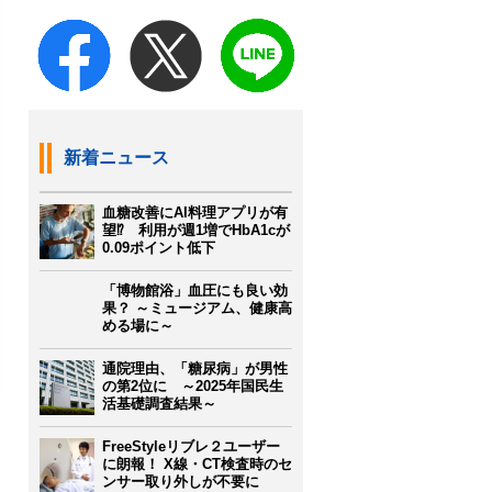
新着ニュース
血糖改善にAI料理アプリが有
望⁉ 利用が週1増でHbA1cが
0.09ポイント低下
「博物館浴」血圧にも良い効
果？ ～ミュージアム、健康高
める場に～
通院理由、「糖尿病」が男性
の第2位に ～2025年国民生
活基礎調査結果～
FreeStyleリブレ２ユーザー
に朗報！ X線・CT検査時のセ
ンサー取り外しが不要に