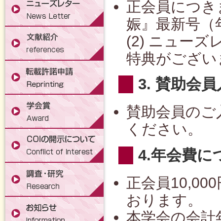
正会員につきま
娠』最新号（
(2) ニュー
特典がござい
3. 賛助会
賛助会員のご
ください。
4.年会費に
正会員10,00
おります。
本学会の会計年