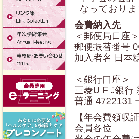
なっておりま
会費納入先
＜郵便局口座
郵便振替番号 001
加入者名 日本
＜銀行口座＞
三菱U F J銀行
普通 47221
【年会費領収
会員各位
当会の年会費