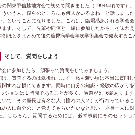
会の関東甲信越地方会で初めて聞きました（1994年頃です）
こういう人、僕らのところにも何人かいるよね」と話しました
か、ということになりました。これは、臨場感あふれる学会会
ります。そして、先輩や同僚と一緒に参加したからこそ味わえ
20例ほどをまとめて後の糖尿病学会年次学術集会で発表するこ
そして、質問をしよう
会に参加したら、頑張って質問をしてみましょう。
初は、質問するのは気後れします。私も若い頃は本当に質問し
質問すれば慣れてきます。同時に自分の知識・経験の広がりを
セッションは１時間であることが多く、演題が5、6題あります
ていて、その座長は有名な人（憧れの人？）が行なっているこ
れの人に自分のこと覚えてもらいたいなと思い、座長一人に対
た。もちろん、質問するためには、必ず事前にそのセッショ
。