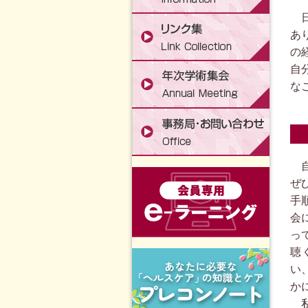
日
あ
の
自
な
自
ぜ
手
会
っ
聴
い
か
私