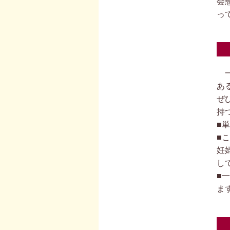
会
っ
一
あ
ぜ
持
■
■
妊
し
■
ま