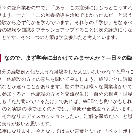
々の臨床業務の中で、「あっ、この症例にはもっとこうすれ
ります。一方、「この療養指導や治療でよかったんだ」と思う
経験から必ず何かを学んでいます。それらの「学び」をなるべ
分の経験や知識をブラッシュアップすることは次の診療につな
ことです。その一つの方策は学会参加だと考えています。
なので、まず学会に出かけてみませんか？―日々の臨
分の経験例と似たような経験をした人はいないかな？と思う
ひ、他施設の方々の意見を聞いてみましょう。施設ごとに診療
順などが違うことがあります。世の中には様々な同業者がいて
に参加すると、他施設の方々と交流が生じ、自分の視点・世界
ても「ただ聞いているだけ」であれば、WEBでも良いかもしれ
くのと実際の場で聴くのとでは、印象が全然違うと思います
、それなりにディスカッションしたい、理解を深めたい、と思
に実りが多いと思います。
事になります。今となっては古い言葉となった「ペットボト