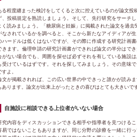
る程度纏まった検討をしてくると次に控えているのが論文投
ず、投稿規定を熟読しましょう。そして、先行研究をサーチし
よく読みましょう。「糖尿病と妊娠」に掲載された論文を過去
がなされているかを調べると、そこから新たなアイディアが生
のハードルは低くはないですが、その際に作成する研究計画書
できます。倫理申請の研究計画書ができれば論文の半分はでき
会がない場合でも、周囲を探せば必ずそれを有している施設は
も受けているはずです。それを探してみましょう。その意味で
ですよ。
文が掲載されれば、この広い世界の中できっと誰かが読みま
もあります。論文が出来上がったときの喜びはとても大きいで
自施設に相談できる上位者がいない場合
究内容をディスカッションできる相手や指導者を見つけるこ
容易ではないこともありますが、同じ分野の診療を一緒に行っ