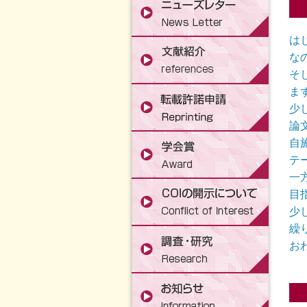
は
な
そ
ま
少
論
自
テ
一
目
少
繰
お