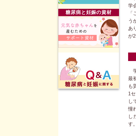
学
糖尿病と妊娠の資材
「
う
あ
が
学
最
も
1
し
憧
し
す