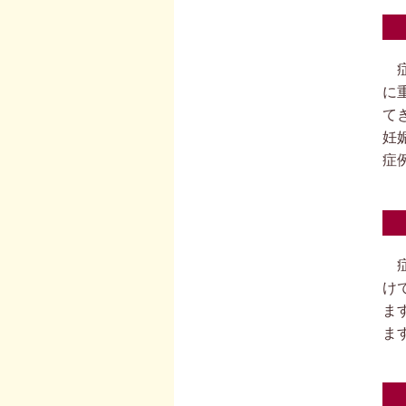
症
に
て
妊
症
症
け
ま
ま