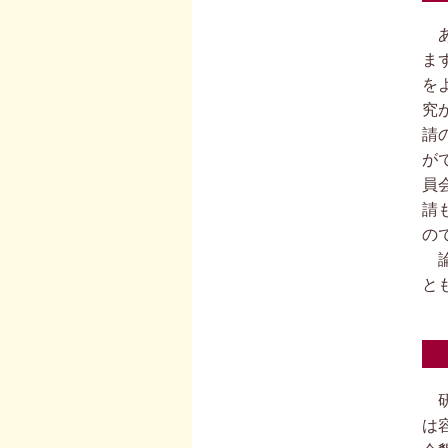
あ
ま
を
究
請
が
員
請
の
論
と
研
は