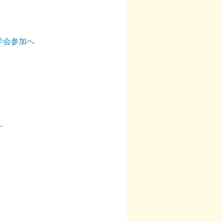
学会参加へ
す