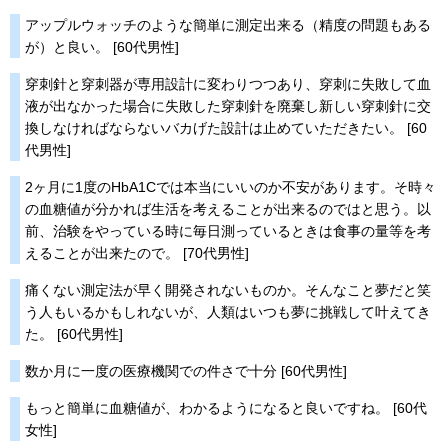
アップルウォッチのような簡単に測定出来る（精度の問題もある
が）と良い。 [60代男性]
穿刺針と穿刺器が専用設計に変わりつつあり、穿刺に失敗して血
液が出なかった場合に失敗した穿刺針を廃棄し新しい穿刺針に交
換しなければならないバカげた設計は止めていただきたい。 [60
代男性]
2ヶ月に1度のHbA1Cでは本当にいいのか不安があります。そ時々
の血糖値が分かれば生活を考えることが出来るのではと思う。以
前、治験をやっている時に毎日測っているときは食事の量等を考
えることが出来たので。 [70代男性]
痛くない測定法が早く開発されないものか。そんなこと夢だと笑
う人もいるかもしれないが、人類はいつも夢に挑戦して叶えてき
た。 [60代男性]
数か月に一度の医療機関での件さで十分 [60代男性]
もっと簡単に血糖値が、わかるようになると良いですね。 [60代
女性]