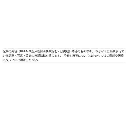
記事の内容（HbA1c表記や医師の所属など）は掲載日時点のものです。 本サイトに掲載されて
いる記事・写真・図表の無断転載を禁じます。 治療や療養についてはかかりつけの医師や医療
スタッフにご相談ください｡