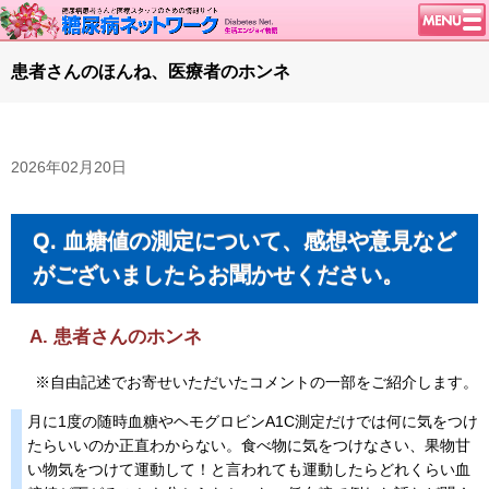
トップページ
患者さんのほんね、医療者のホンネ
ニュース
学会・イベント
2026年02月20日
談話室BBS
糖尿病のきほん
Q.
血糖値の測定について、感想や意見など
特集・連載
がございましたらお聞かせください。
腎臓の健康道
インスリンポンプ
A.
患者さんのホンネ
血糖トレンド
※自由記述でお寄せいただいたコメントの一部をご紹介します。
グリコアルブミン
特集・連載 一覧へ
月に1度の随時血糖やヘモグロビンA1C測定だけでは何に気をつけ
たらいいのか正直わからない。食べ物に気をつけなさい、果物甘
1型ライフ
い物気をつけて運動して！と言われても運動したらどれくらい血