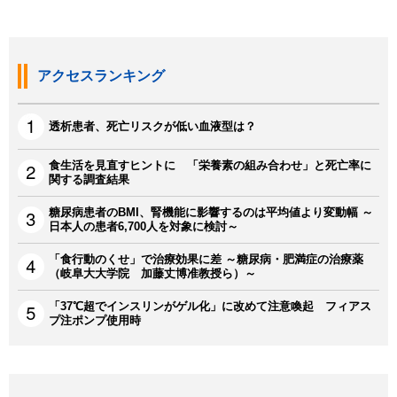
アクセスランキング
透析患者、死亡リスクが低い血液型は？
食生活を見直すヒントに 「栄養素の組み合わせ」と死亡率に
関する調査結果
糖尿病患者のBMI、腎機能に影響するのは平均値より変動幅 ～
日本人の患者6,700人を対象に検討～
「食行動のくせ」で治療効果に差 ～糖尿病・肥満症の治療薬
（岐阜大大学院 加藤丈博准教授ら）～
「37℃超でインスリンがゲル化」に改めて注意喚起 フィアス
プ注ポンプ使用時