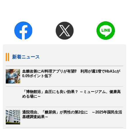
新着ニュース
血糖改善にAI料理アプリが有望⁉ 利用が週1増でHbA1cが
0.09ポイント低下
「博物館浴」血圧にも良い効果？ ～ミュージアム、健康高
める場に～
通院理由、「糖尿病」が男性の第2位に ～2025年国民生活
基礎調査結果～