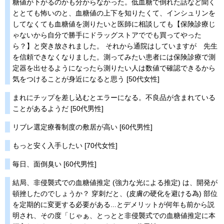
糖値が下がるのかも分からなかった。低血糖で倒れた話など聞く
ととても怖いのと、血糖値の上下を知りたくて、インシュリンを
してなくても血糖値を測りたいと医師に相談しても【保険診療じ
ゃないから自分で勝手にドラッグストアででも買ってやった
ら？】と突き放されました。 それから通院はしていますが 先生
を信頼できなくなりました。測ってみたい患者には保険診療で測
定器を出せるようになったら測りたい人は数値で確認できるから
気をつけることが身近になると思う [50代女性]
まれにチップを差し込むとエラーになる。不良品が含まれている
ことがあるようだ [50代男性]
リブレ選定療養制度の敷居が高い [60代男性]
もっと安く入手したい [70代女性]
毎日、面倒臭い [60代男性]
結局、非侵襲式での血糖値推定 (強力な光による推定) は、開発が
頓挫したのでしょうか？ 穿刺だと、(皮膚の硬化を避ける為) 部位
を定期的に変更する必要がある...とデメリットが何年も前から説
明され、その度「じゃぁ、とっとと非侵襲式での血糖値推定に本