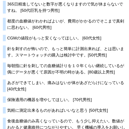
365日精進してないと数字が悪くなりますので気が休まらないで
すね。 [50代巨乳を持つ男性]
都度の血糖値がわかればよいが、費用がかかるのでそこまで真剣
に思わない。 [60代男性]
CGMの値段がもっと安くなってほしい。 [60代女性]
針を刺すのが怖いので、もっと簡単に計測出来れば、とは思いま
す。スマートウォッチの購入は検討中です。[50代男性]
毎朝指に針を刺しての血糖値計りを１０年くらい継続しているが
偶にデータが悪くて原因が不明の時がある。[80歳以上男性]
あざができてしまい、痛みはないが体があざだらけになっている
[40代女性]
保険適用の機器を増やしてほしい。 [70代男性]
気軽に測定出来るものがあればいいなと思う [50代女性]
食後血糖値のみ高くなっているので、もう少し抑えたい。数値が
わかると健康維持につながりやすい。 早く機械の導入をお願いし