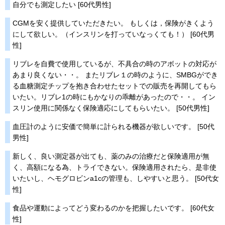
自分でも測定したい [60代男性]
CGMを安く提供していただきたい。 もしくは，保険がきくよう
にして欲しい。（インスリンを打っていなっくても！） [60代男
性]
リブレを自費で使用しているが、不具合の時のアボットの対応が
あまり良くない・・。 またリブレ１の時のように、SMBGができ
る血糖測定チップを抱き合わせたセットでの販売を再開してもら
いたい。リブレ1の時にもかなりの乖離があったので・・。 イン
スリン使用に関係なく保険適応にしてもらいたい。 [50代男性]
血圧計のように安価で簡単に計られる機器が欲しいです。 [50代
男性]
新しく、良い測定器が出ても、薬のみの治療だと保険適用が無
く、高額になる為、トライできない。保険適用されたら、是非使
いたいし、ヘモグロビンa1cの管理も、しやすいと思う。 [50代女
性]
食品や運動によってどう変わるのかを把握したいです。 [60代女
性]