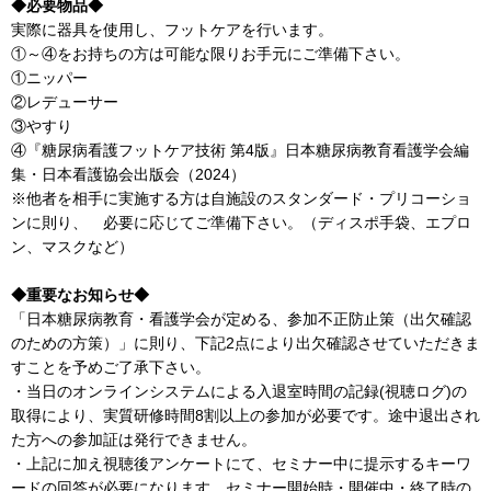
◆必要物品◆
実際に器具を使用し、フットケアを行います。
①～④をお持ちの方は可能な限りお手元にご準備下さい。
①ニッパー
②レデューサー
③やすり
④『糖尿病看護フットケア技術 第4版』日本糖尿病教育看護学会編
集・日本看護協会出版会（2024）
※他者を相手に実施する方は自施設のスタンダード・プリコーショ
ンに則り、 必要に応じてご準備下さい。（ディスポ手袋、エプロ
ン、マスクなど）
◆重要なお知らせ◆
「日本糖尿病教育・看護学会が定める、参加不正防止策（出欠確認
のための方策）」に則り、下記2点により出欠確認させていただきま
すことを予めご了承下さい。
・当日のオンラインシステムによる入退室時間の記録(視聴ログ)の
取得により、実質研修時間8割以上の参加が必要です。途中退出され
た方への参加証は発行できません。
・上記に加え視聴後アンケートにて、セミナー中に提示するキーワ
ードの回答が必要になります。セミナー開始時・開催中・終了時の