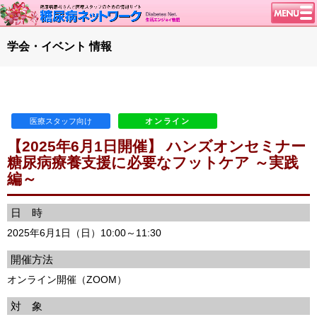
トップページ
学会・イベント 情報
ニュース
学会・イベント
談話室BBS
医療スタッフ向け
オンライン
糖尿病のきほん
【2025年6月1日開催】 ハンズオンセミナー
特集・連載
糖尿病療養支援に必要なフットケア ～実践
編～
腎臓の健康道
インスリンポンプ
日 時
血糖トレンド
2025年6月1日（日）10:00～11:30
グリコアルブミン
開催方法
特集・連載 一覧へ
オンライン開催（ZOOM）
1型ライフ
対 象