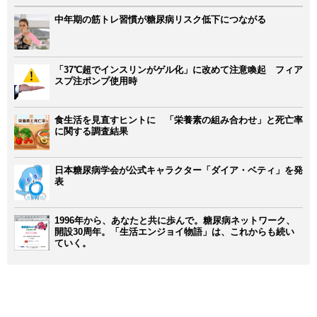
中年期の筋トレ習慣が糖尿病リスク低下につながる
「37℃超でインスリンがゲル化」に改めて注意喚起 フィア
スプ注ポンプ使用時
食生活を見直すヒントに 「栄養素の組み合わせ」と死亡率
に関する調査結果
日本糖尿病学会が公式キャラクター「ダイア・ベティ」を発
表
1996年から、あなたと共に歩んで。糖尿病ネットワーク、
開設30周年。「生活エンジョイ物語」は、これからも続い
ていく。