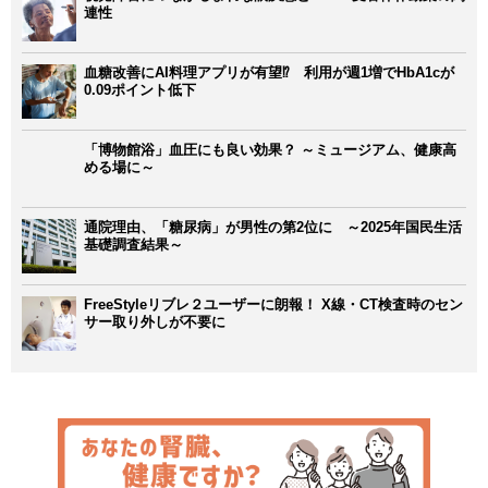
連性
血糖改善にAI料理アプリが有望⁉ 利用が週1増でHbA1cが
0.09ポイント低下
「博物館浴」血圧にも良い効果？ ～ミュージアム、健康高
める場に～
通院理由、「糖尿病」が男性の第2位に ～2025年国民生活
基礎調査結果～
FreeStyleリブレ２ユーザーに朗報！ X線・CT検査時のセン
サー取り外しが不要に