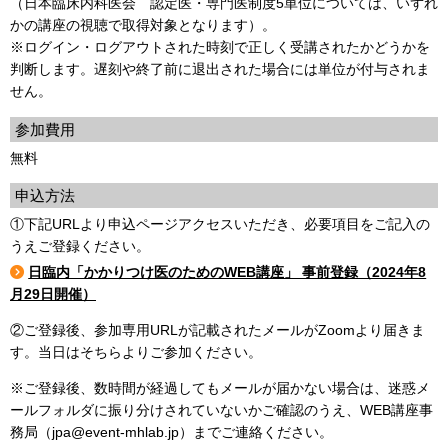
（日本臨床内科医会 認定医・専門医制度5単位については、いずれ
かの講座の視聴で取得対象となります）。
※ログイン・ログアウトされた時刻で正しく受講されたかどうかを
判断します。遅刻や終了前に退出された場合には単位が付与されま
せん。
参加費用
無料
申込方法
①下記URLより申込ページアクセスいただき、必要項目をご記入の
うえご登録ください。
日臨内「かかりつけ医のためのWEB講座」 事前登録（2024年8
月29日開催）
②ご登録後、参加専用URLが記載されたメールがZoomより届きま
す。当日はそちらよりご参加ください。
※ご登録後、数時間が経過してもメールが届かない場合は、迷惑メ
ールフォルダに振り分けされていないかご確認のうえ、WEB講座事
務局（jpa@event-mhlab.jp）までご連絡ください。