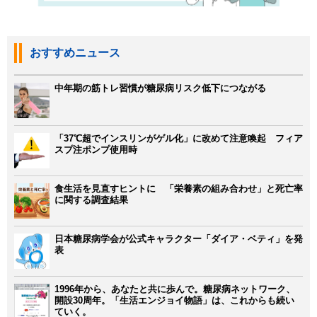
おすすめニュース
中年期の筋トレ習慣が糖尿病リスク低下につながる
「37℃超でインスリンがゲル化」に改めて注意喚起 フィア
スプ注ポンプ使用時
食生活を見直すヒントに 「栄養素の組み合わせ」と死亡率
に関する調査結果
日本糖尿病学会が公式キャラクター「ダイア・ベティ」を発
表
1996年から、あなたと共に歩んで。糖尿病ネットワーク、
開設30周年。「生活エンジョイ物語」は、これからも続い
ていく。