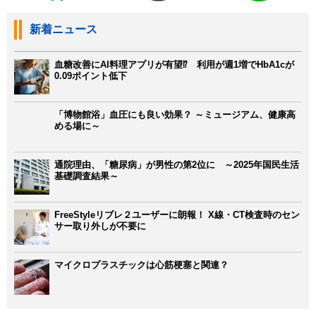
新着ニュース
血糖改善にAI料理アプリが有望⁉ 利用が週1増でHbA1cが
0.09ポイント低下
「博物館浴」血圧にも良い効果？ ～ミュージアム、健康高
める場に～
通院理由、「糖尿病」が男性の第2位に ～2025年国民生活
基礎調査結果～
FreeStyleリブレ２ユーザーに朗報！ X線・CT検査時のセン
サー取り外しが不要に
マイクロプラスチックは心筋梗塞と関連？