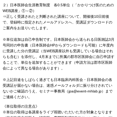
２）日本医師会生涯教育制度 各0.5単位（「かかりつけ医のための
WEB講座」①～②）
⇒正しく受講されたと判断された講座について、開催後10日前後
で、登録時に指定されたメールアドレスへ、受講証ダウンロードの
ご案内をお送りいたします。
※単位追加は自己申告制です。日本医師会から送られる日医雑誌3月
号同封の申告書（日本医師会HPからダウンロードも可能）に年度内
に受講した分の受講証（当WEB講座以外も受講している場合はそれ
らも含む）を添付し、4月末までに所属の郡市区医師会に自己申請す
ることで、単位を追加することができます（申請方法は郡市区医師
会によって異なる場合があります）。
※上記目途をしばらく過ぎても日本臨床内科医会・日本医師会の各
受講証が届かない場合は、迷惑メールフォルダに振り分けされてい
ないかご確認のうえ、セミナー事務局（jpa@event-mhlab.jp）まで
ご連絡ください。
《単位取得の注意点》
※単位の取得は各講座をライブ視聴いただいた方が対象となります