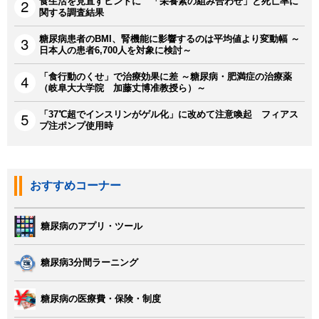
食生活を見直すヒントに 「栄養素の組み合わせ」と死亡率に
関する調査結果
糖尿病患者のBMI、腎機能に影響するのは平均値より変動幅 ～
日本人の患者6,700人を対象に検討～
「食行動のくせ」で治療効果に差 ～糖尿病・肥満症の治療薬
（岐阜大大学院 加藤丈博准教授ら）～
「37℃超でインスリンがゲル化」に改めて注意喚起 フィアス
プ注ポンプ使用時
おすすめコーナー
糖尿病のアプリ・ツール
糖尿病3分間ラーニング
糖尿病の医療費・保険・制度