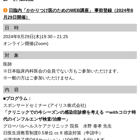
日臨内「かかりつけ医のためのWEB講座」 事前登録（2024年8
月29日開催）
日 時
2024年8月29日(木)19:30～21:25
オンライン開催(Zoom)
対 象
医師
※日本臨床内科医会の会員でない方もご参加いただけます。
※一般の方はご参加いただけません。
内 容
■プログラム：
スポンサードセミナー (アイリス株式会社)
「クリニックでの今シーズンの感染症診療を考える ーwithコロナ時
代のインフルエンザ検査/治療ー」
グローバルヘルスケアクリニック 院長 水野 泰孝 先生
日医生涯教育制度0.5単位 cc 8 感染対策（申請中）
※講演終了後Q&Aセッション（10分間）を行います。