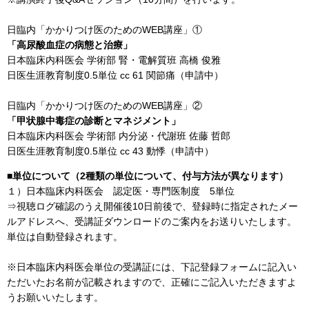
日臨内「かかりつけ医のためのWEB講座」①
「高尿酸血症の病態と治療」
日本臨床内科医会 学術部 腎・電解質班 高橋 俊雅
日医生涯教育制度0.5単位 cc 61 関節痛（申請中）
日臨内「かかりつけ医のためのWEB講座」②
「甲状腺中毒症の診断とマネジメント」
日本臨床内科医会 学術部 内分泌・代謝班 佐藤 哲郎
日医生涯教育制度0.5単位 cc 43 動悸（申請中）
■単位について（2種類の単位について、付与方法が異なります）
１）日本臨床内科医会 認定医・専門医制度 5単位
⇒視聴ログ確認のうえ開催後10日前後で、登録時に指定されたメー
ルアドレスへ、受講証ダウンロードのご案内をお送りいたします。
単位は自動登録されます。
※日本臨床内科医会単位の受講証には、下記登録フォームに記入い
ただいたお名前が記載されますので、正確にご記入いただきますよ
うお願いいたします。