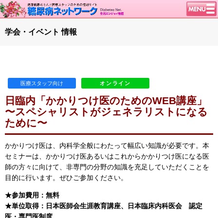
トップページ
学会・イベント 情報
ニュース
学会・イベント
談話室BBS
医療スタッフ向け
オンライン
糖尿病のきほん
日臨内「かかりつけ医のためのWEB講座」
特集・連載
〜スペシャリストがジェネラリストになる
ために〜
腎臓の健康道
インスリンポンプ
かかりつけ医は、内科学全般にわたって幅広い知識が必要です。本
血糖トレンド
セミナーは、かかりつけ医あるいはこれからかかりつけ医になる医
師の方々に向けて、非専門の分野の知識を充足していただくことを
グリコアルブミン
目的に行います。ぜひご参加ください。
特集・連載 一覧へ
★参加費用：無料
1型ライフ
★単位取得：日本医師会生涯教育講座、日本臨床内科医会 認定
医・専門医制度