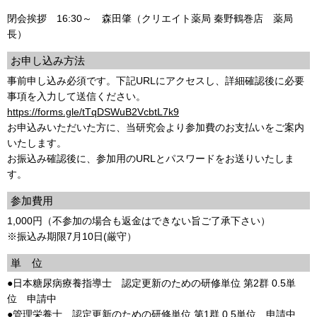
閉会挨拶 16:30～ 森田肇（クリエイト薬局 秦野鶴巻店 薬局
長）
お申し込み方法
事前申し込み必須です。下記URLにアクセスし、詳細確認後に必要
事項を入力して送信ください。
https://forms.gle/tTqDSWuB2VcbtL7k9
お申込みいただいた方に、当研究会より参加費のお支払いをご案内
いたします。
お振込み確認後に、参加用のURLとパスワードをお送りいたしま
す。
参加費用
1,000円（不参加の場合も返金はできない旨ご了承下さい）
※振込み期限7月10日(厳守）
単 位
●日本糖尿病療養指導士 認定更新のための研修単位 第2群 0.5単
位 申請中
●管理栄養士 認定更新のための研修単位 第1群 0.5単位 申請中