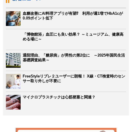
血糖改善にAI料理アプリが有望⁉ 利用が週1増でHbA1cが
0.09ポイント低下
「博物館浴」血圧にも良い効果？ ～ミュージアム、健康高
める場に～
通院理由、「糖尿病」が男性の第2位に ～2025年国民生活
基礎調査結果～
FreeStyleリブレ２ユーザーに朗報！ X線・CT検査時のセン
サー取り外しが不要に
マイクロプラスチックは心筋梗塞と関連？