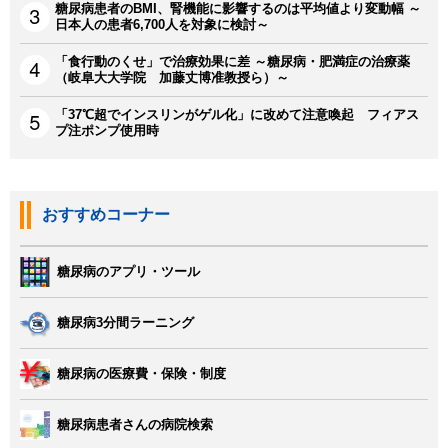
糖尿病患者のBMI、腎機能に影響するのは平均値より変動幅 ～
日本人の患者6,700人を対象に検討～
「食行動のくせ」で治療効果に差 ～糖尿病・肥満症の治療薬
（岐阜大大学院 加藤丈博准教授ら）～
「37℃超でインスリンがゲル化」に改めて注意喚起 フィアス
プ注ポンプ使用時
おすすめコーナー
糖尿病のアプリ・ツール
糖尿病3分間ラーニング
糖尿病の医療費・保険・制度
糖尿病患者さんの病院検索