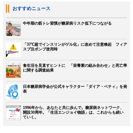
おすすめニュース
中年期の筋トレ習慣が糖尿病リスク低下につながる
「37℃超でインスリンがゲル化」に改めて注意喚起 フィア
スプ注ポンプ使用時
食生活を見直すヒントに 「栄養素の組み合わせ」と死亡率
に関する調査結果
日本糖尿病学会が公式キャラクター「ダイア・ベティ」を発
表
1996年から、あなたと共に歩んで。糖尿病ネットワーク、
開設30周年。「生活エンジョイ物語」は、これからも続い
ていく。