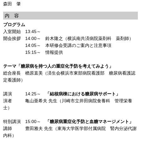
森田 肇
内 容
プログラム
入室開始 13:45～
開会挨拶 14:00～ 鈴木隆之（横浜南共済病院薬剤科 薬剤師）
14:05～ 本研修会受講のご案内と注意事項
15:15～ 情報提供
テーマ「糖尿病を持つ人の重症化予防を考えてみよう」
総合座長 楢原直美（済生会横浜市東部病院看護部 糖尿病看護認
定看護師）
講演 14:25～
「結核病棟における糖尿病サポート」
演者 亀山亜希夫 先生（川崎市立井田病院食養科 管理栄養
士）
特別講演 15:00～
「糖尿病重症化予防と血糖マネージメント」
講師 豊田雅夫 先生（東海大学医学部付属病院 腎内分泌代謝
内科）