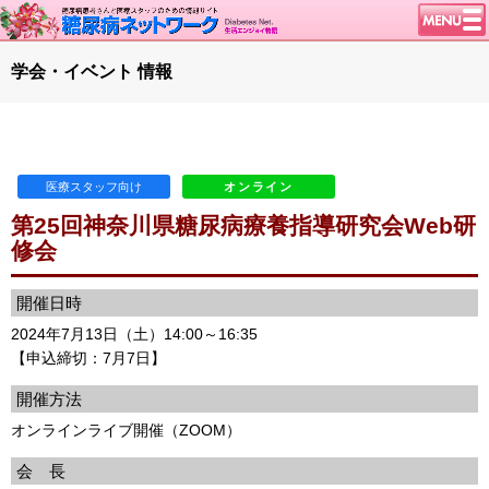
トップページ
学会・イベント 情報
ニュース
学会・イベント
談話室BBS
医療スタッフ向け
オンライン
糖尿病のきほん
第25回神奈川県糖尿病療養指導研究会Web研
特集・連載
修会
特集・連載 一覧へ
1型ライフ
開催日時
腎臓の健康道
2024年7月13日（土）14:00～16:35
インスリンポンプ
【申込締切：7月7日】
血糖トレンド
開催方法
グリコアルブミン
オンラインライブ開催（ZOOM）
会 長