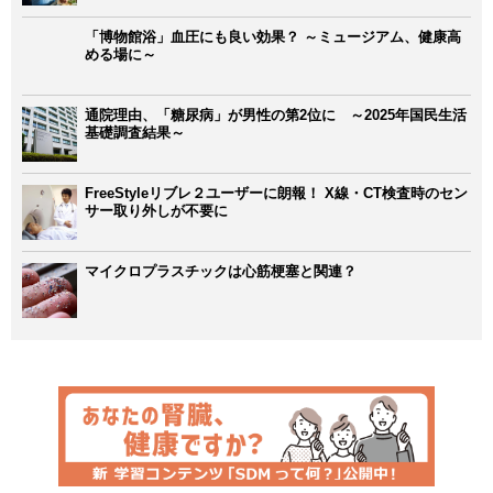
「博物館浴」血圧にも良い効果？ ～ミュージアム、健康高
める場に～
通院理由、「糖尿病」が男性の第2位に ～2025年国民生活
基礎調査結果～
FreeStyleリブレ２ユーザーに朗報！ X線・CT検査時のセン
サー取り外しが不要に
マイクロプラスチックは心筋梗塞と関連？