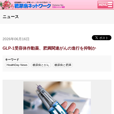
トップページ
ニュース
ニュース
学会・イベント
2026年06月16日
談話室BBS
糖尿病のきほん
GLP-1受容体作動薬、肥満関連がんの進行を抑制か
特集・連載
キーワード
特集・連載 一覧へ
1型ライフ
HealthDay News
糖尿病とがん
糖尿病と肥満
腎臓の健康道
インスリンポンプ
血糖トレンド
グリコアルブミン