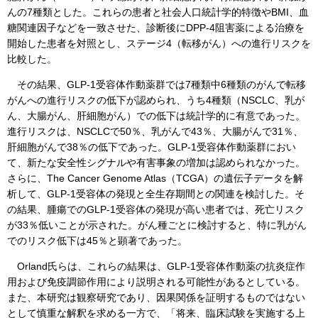
んの7種類とした。これらの患者と社会人口統計学的特徴やBMI、血
糖関連因子などを一致させた、診断後にDPP-4阻害薬による治療を
開始した患者を対照とし、ステージ4（転移がん）への進行リスクを
比較した。
その結果、GLP-1受容体作動薬群では7種類中6種類のがんで転移
がんへの進行リスクの低下が認められ、うち4種類（NSCLC、乳が
ん、大腸がん、肝細胞がん）での低下は統計学的に有意であった。
進行リスクは、NSCLCで50％、乳がんで43％、大腸がんで31％、
肝細胞がんで38％の低下であった。GLP-1受容体作動薬群におい
て、新たな安全性シグナルや有害事象の増加は認められなかった。
さらに、The Cancer Genome Atlas（TCGA）の遺伝子データを解
析して、GLP-1受容体の発現と全生存期間との関連を検討した。そ
の結果、腫瘍でのGLP-1受容体の発現が高い患者では、死亡リスク
が33％低いことが示された。がん種ごとに検討すると、特に乳がん
でのリスク低下は45％と顕著であった。
Orland氏らは、これらの結果は、GLP-1受容体作動薬の抗炎症作
用および免疫調節作用により説明される可能性があるとしている。
また、本研究は観察研究であり、因果関係を証明するものではない
として慎重な解釈を求める一方で、「将来、臨床試験を実施する上