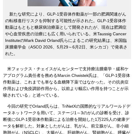
新たな研究により、GLP-1受容体作動薬が一部の肥満関連がん
の転移進行リスクを抑制する可能性が示された。GLP-1受容体作
動薬はもともと糖尿病治療薬として開発されたが、現在は肥満症
や心血管疾患の治療にも広く用いられている。米Taussig Cancer
InstituteのMark David Orland氏らによるこの研究結果は、米国臨
床腫瘍学会（ASCO 2026、5月29～6月2日、米シカゴ）で発表さ
れた。
米フォックス・チェイスがんセンターで支持療法腫瘍学・緩和ケ
アプログラム責任者を務めるMarcin Chwistek氏は、「GLP-1受容体
作動薬は、これまでも単なる血糖降下薬ではなかった。その抗炎症
作用および免疫調節作用から、以前より幅広い作用を持つことが示
唆されている」と述べている。
今回の研究でOrland氏らは、TriNetXの国際的なリアルワールドデ
ータネットワークを用いて、ステージ1～3のがんの診断を受け、診
断後にGLP-1受容体作動薬による治療を開始した1万225人の健康デ
ータを解析した。対象としたがんは、乳がん、前立腺がん、非小細
胞肺がん（NSCLC）、大腸がん、肝細胞がん、腎細胞がん、膵臓が