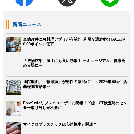
新着ニュース
血糖改善にAI料理アプリが有望⁉ 利用が週1増でHbA1cが
0.09ポイント低下
「博物館浴」血圧にも良い効果？ ～ミュージアム、健康高
める場に～
通院理由、「糖尿病」が男性の第2位に ～2025年国民生活
基礎調査結果～
FreeStyleリブレ２ユーザーに朗報！ X線・CT検査時のセン
サー取り外しが不要に
マイクロプラスチックは心筋梗塞と関連？