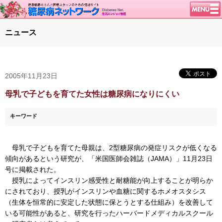
トップページ
ニュース
ニュース
学会・イベント
2005年11月23日
談話室BBS
糖尿病のきほん
母乳で子どもを育てた女性は糖尿病になりにくい
特集・連載
キーワード
腎臓の健康道
インスリンポンプ
母乳で子どもを育てた母親は、2型糖尿病の発症リスクが低くなる
血糖トレンド
傾向があるという研究が、「米国医師会雑誌（JAMA）」11月23日
号に掲載された。
グリコアルブミン
授乳によってインスリン感受性と耐糖能が向上することが明らか
特集・連載 一覧へ
にされており、授乳がインスリンや血糖に関するホメオスタシス
（生体を恒常的に安定した状態に保とうとする仕組み）を改善して
1型ライフ
いる
可能性
があると、研究を行ったハーバードメディカルスクール