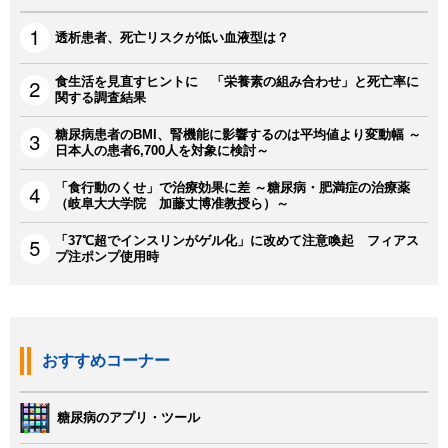
透析患者、死亡リスクが低い血液型は？
食生活を見直すヒントに 「栄養素の組み合わせ」と死亡率に
関する調査結果
糖尿病患者のBMI、腎機能に影響するのは平均値より変動幅 ～
日本人の患者6,700人を対象に検討～
「食行動のくせ」で治療効果に差 ～糖尿病・肥満症の治療薬
（岐阜大大学院 加藤丈博准教授ら）～
「37℃超でインスリンがゲル化」に改めて注意喚起 フィアス
プ注ポンプ使用時
おすすめコーナー
糖尿病のアプリ・ツール