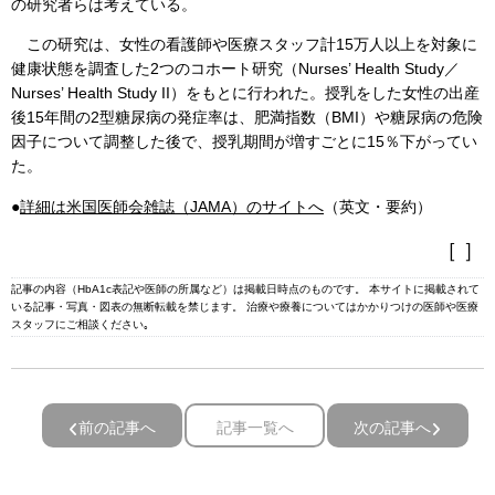
の研究者らは考えている。
この研究は、女性の看護師や医療スタッフ計15万人以上を対象に
健康状態を調査した2つのコホート研究（Nurses’ Health Study／
Nurses’ Health Study II）をもとに行われた。授乳をした女性の出産
後15年間の2型糖尿病の発症率は、肥満指数（BMI）や糖尿病の危険
因子について調整した後で、授乳期間が増すごとに15％下がってい
た。
●
詳細は米国医師会雑誌（JAMA）のサイトへ
（英文・要約）
［ ］
記事の内容（HbA1c表記や医師の所属など）は掲載日時点のものです。 本サイトに掲載されて
いる記事・写真・図表の無断転載を禁じます。 治療や療養についてはかかりつけの医師や医療
スタッフにご相談ください｡
前の記事へ
記事一覧へ
次の記事へ