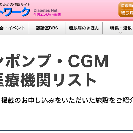
会・イベント
談話室BBS
糖尿病のきほん
特集・連載
特集・連載 
腎臓の健康道
インスリンポ
血糖トレンド
グリコアルブ