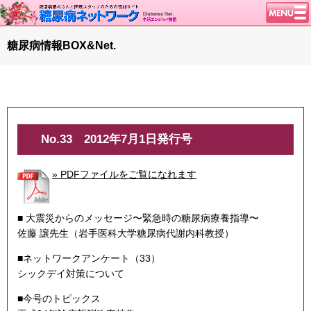
トップページ
糖尿病情報BOX&Net.
ニュース
学会・イベント
談話室BBS
糖尿病のきほん
No.33
2012年7月1日発行号
特集・連載
» PDFファイルをご覧になれます
特集・連載 一覧へ
腎臓の健康道
■ 大震災からのメッセージ〜緊急時の糖尿病療養指導〜
インスリンポンプ
佐藤 譲先生（岩手医科大学糖尿病代謝内科教授）
血糖トレンド
■ネットワークアンケート（33）
グリコアルブミン
シックデイ対策について
1型ライフ
■今号のトピックス