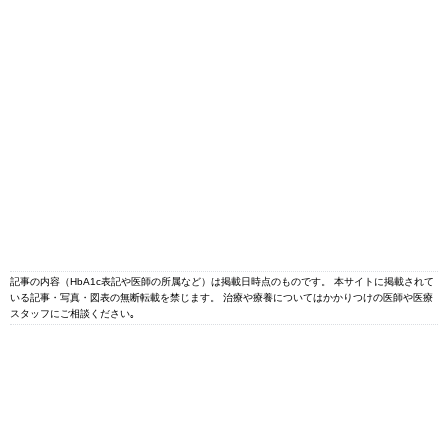
記事の内容（HbA1c表記や医師の所属など）は掲載日時点のものです。 本サイトに掲載されて
いる記事・写真・図表の無断転載を禁じます。 治療や療養についてはかかりつけの医師や医療
スタッフにご相談ください｡