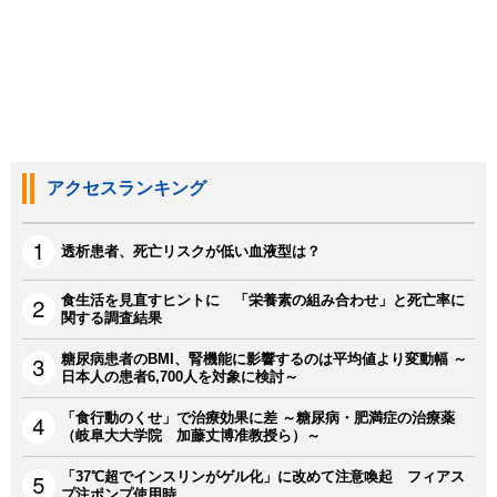
アクセスランキング
透析患者、死亡リスクが低い血液型は？
食生活を見直すヒントに 「栄養素の組み合わせ」と死亡率に
関する調査結果
糖尿病患者のBMI、腎機能に影響するのは平均値より変動幅 ～
日本人の患者6,700人を対象に検討～
「食行動のくせ」で治療効果に差 ～糖尿病・肥満症の治療薬
（岐阜大大学院 加藤丈博准教授ら）～
「37℃超でインスリンがゲル化」に改めて注意喚起 フィアス
プ注ポンプ使用時