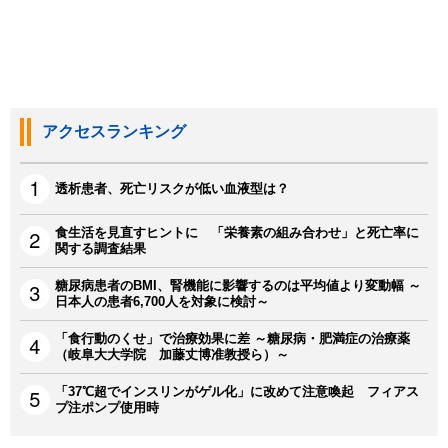
アクセスランキング
透析患者、死亡リスクが低い血液型は？
食生活を見直すヒントに 「栄養素の組み合わせ」と死亡率に
関する調査結果
糖尿病患者のBMI、腎機能に影響するのは平均値より変動幅 ～
日本人の患者6,700人を対象に検討～
「食行動のくせ」で治療効果に差 ～糖尿病・肥満症の治療薬
（岐阜大大学院 加藤丈博准教授ら）～
「37℃超でインスリンがゲル化」に改めて注意喚起 フィアス
プ注ポンプ使用時