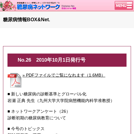
トップページ
糖尿病情報BOX&Net.
ニュース
学会・イベント
談話室BBS
糖尿病のきほん
No.26
2010年10月1日発行号
特集・連載
» PDFファイルでご覧になれます（1.6MB）
特集・連載 一覧へ
1型ライフ
腎臓の健康道
■ 新しい糖尿病の診断基準とグローバル化
インスリンポンプ
岩瀬 正典 先生（九州大学大学院病態機能内科学准教授）
血糖トレンド
■ ネットワークアンケート（26）
グリコアルブミン
診断初期の糖尿病教育について
■ 今号のトピックス