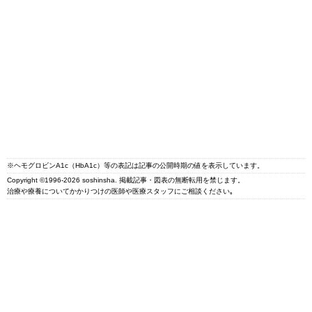
※ヘモグロビンA1c（HbA1c）等の表記は記事の公開時期の値を表示しています。
Copyright ©1996-2026 soshinsha. 掲載記事・図表の無断転用を禁じます。
治療や療養についてかかりつけの医師や医療スタッフにご相談ください｡