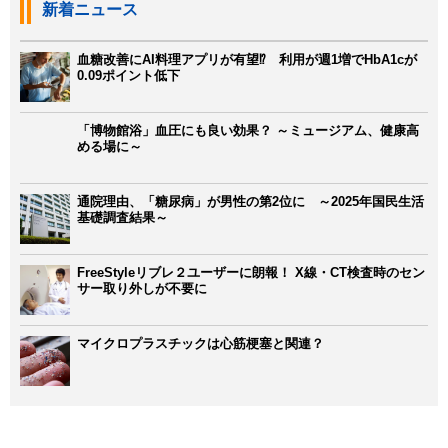
新着ニュース
血糖改善にAI料理アプリが有望⁉ 利用が週1増でHbA1cが
0.09ポイント低下
「博物館浴」血圧にも良い効果？ ～ミュージアム、健康高
める場に～
通院理由、「糖尿病」が男性の第2位に ～2025年国民生活
基礎調査結果～
FreeStyleリブレ２ユーザーに朗報！ X線・CT検査時のセン
サー取り外しが不要に
マイクロプラスチックは心筋梗塞と関連？