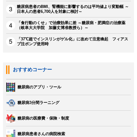
糖尿病患者のBMI、腎機能に影響するのは平均値より変動幅 ～
日本人の患者6,700人を対象に検討～
「食行動のくせ」で治療効果に差 ～糖尿病・肥満症の治療薬
（岐阜大大学院 加藤丈博准教授ら）～
「37℃超でインスリンがゲル化」に改めて注意喚起 フィアス
プ注ポンプ使用時
おすすめコーナー
糖尿病のアプリ・ツール
糖尿病3分間ラーニング
糖尿病の医療費・保険・制度
糖尿病患者さんの病院検索