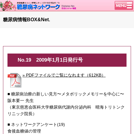
トップページ
糖尿病情報BOX&Net.
ニュース
学会・イベント
談話室BBS
糖尿病のきほん
No.19
2009年1月1日発行号
特集・連載
» PDFファイルでご覧になれます（612KB）
特集・連載 一覧へ
腎臓の健康道
■ 糖尿病治療の新しい見方〜メタボリックメモリーを中心に〜
インスリンポンプ
阪本要一 先生
血糖トレンド
（東京慈恵会医科大学糖尿病代謝内分泌内科 晴海トリトンク
リニック院長）
グリコアルブミン
■ ネットワークアンケート(19)
1型ライフ
食後血糖値の管理