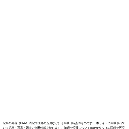
記事の内容（HbA1c表記や医師の所属など）は掲載日時点のものです。 本サイトに掲載されて
いる記事・写真・図表の無断転載を禁じます。 治療や療養についてはかかりつけの医師や医療