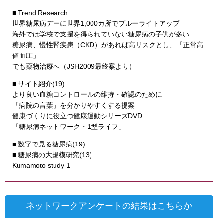
■ Trend Research
世界糖尿病デーに世界1,000カ所でブルーライトアップ
海外では学校で支援を得られていない糖尿病の子供が多い
糖尿病、慢性腎疾患（CKD）があれば高リスクとし、「正常高
値血圧」
でも薬物治療へ（JSH2009最終案より）
■ サイト紹介(19)
より良い血糖コントロールの維持・確認のために
「病院の言葉」を分かりやすくする提案
健康づくりに役立つ健康運動シリーズDVD
「糖尿病ネットワーク・1型ライフ」
■ 数字で見る糖尿病(19)
■ 糖尿病の大規模研究(13)
Kumamoto study 1
ネットワークアンケートの結果はこちらか