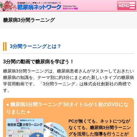
トップページ
糖尿病3分間ラーニング
ニュース
学会・イベント
3分間ラーニングとは？
談話室BBS
糖尿病のきほん
3分間の動画で糖尿病を学ぼう！
特集・連載
糖尿病3分間ラーニングは、糖尿病患者さんがマスターしておきたい
糖尿病の知識を、テーマ別に約3分にまとめた新しいタイプの糖尿病
腎臓の健康道
学習用動画です。
「3分間ラーニング」は
株式会社創新社
の商標で
インスリンポンプ
す。
血糖トレンド
● 糖尿病3分間ラーニング 50タイトルが１枚のDVDにな
グリコアルブミン
りました ●
特集・連載 一覧へ
PCが無くても、ネットにつなが
なくても、糖尿病3分間ラーニン
1型ライフ
グを活用した指導を行うことが