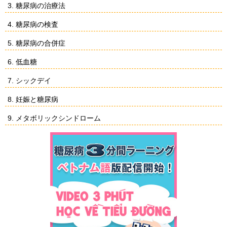
3. 糖尿病の治療法
4. 糖尿病の検査
5. 糖尿病の合併症
6. 低血糖
7. シックデイ
8. 妊娠と糖尿病
9. メタボリックシンドローム