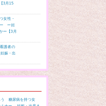
3月15
持つ女性・
ナー ー妊
かー【3月
と看護者の
 ー妊娠・出
ろう 糖尿病を持つ女
セミナー －妊娠・出産ま