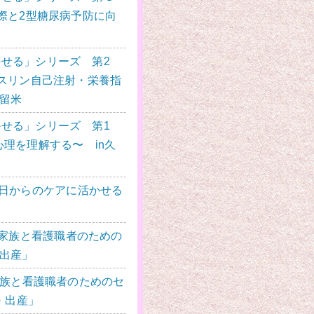
際と2型糖尿病予防に向
せる」シリーズ 第2
スリン自己注射・栄養指
久留米
せる」シリーズ 第1
理を理解する〜 in久
明日からのケアに活かせる
」
性・家族と看護職者のための
・出産」
家族と看護職者のためのセ
・出産」