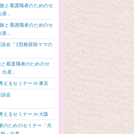
家族と看護職者のためのセ
出産」
家族と看護職者のためのセ
出産」
座談会「1型糖尿病ママの
族と看護職者のためのセ
・出産」
えるセミナー in 東京
座談会
えるセミナー in 大阪
者のためのセミナー
「共
妊娠・出産