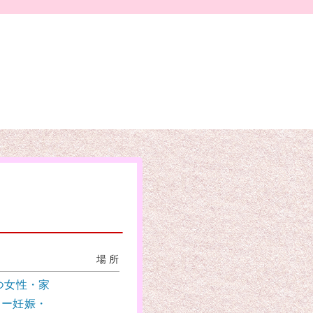
場 所
持つ女性・家
 ー妊娠・