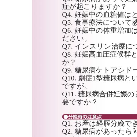
症が起こりますか？
Q4. 妊娠中の血糖値
Q5. 食事療法につい
Q6. 妊娠中の体重増
ださい。
Q7. インスリン治療
Q8. 妊娠高血圧症候
か？
Q9. 糖尿病ケトアシ
Q10. 劇症1型糖尿
ですが。
Q11. 糖尿病合併妊
要ですか？
Q1. お産は経腟分娩で
Q2. 糖尿病があった