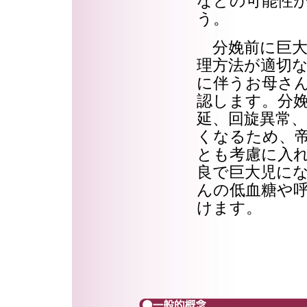
などの可能性
う。
分娩前に巨大
理方法が適切
に伴うお母さ
認します。分
延、回旋異常
くなるため、
とも考慮に入
良で巨大児に
んの低血糖や
けます。