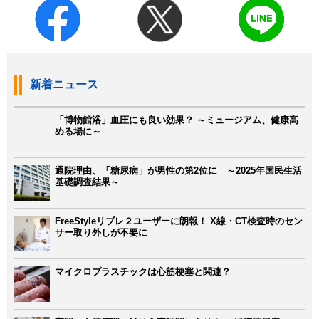
新着ニュース
「博物館浴」血圧にも良い効果？ ～ミュージアム、健康高
める場に～
通院理由、「糖尿病」が男性の第2位に ～2025年国民生活
基礎調査結果～
FreeStyleリブレ２ユーザーに朗報！ X線・CT検査時のセン
サー取り外しが不要に
マイクロプラスチックは心筋梗塞と関連？