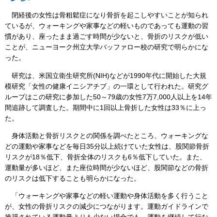
閉経後の女性は骨粗鬆症になり骨折を起こしやすいことが知られ
ているが、ウォーキングや家事などの軽いものであっても運動の習
慣があり、座ったまま過ごす時間が少ないと、骨折のリスクが低い
ことが、ニューヨーク州立大学バッファロー校の研究で明らかにな
った。
研究は、米国立衛生研究所(NIH)などが1990年代に開始した大規
模研究「女性の健康イニシアチブ」の一環として行われた。研究グ
ループはこの研究に参加した50～79歳の女性7万7,000人以上を14年
間追跡して調査した。期間中に1回以上骨折した女性は33％に上っ
た。
身体活動と骨折リスクとの関係を調べたところ、ウォーキングな
どの運動や家事などを毎日35分以上続けていた女性は、股関節骨折
リスクが18％低下、骨折全体のリスクも6％低下していた。また、
運動量が多いほど、また座位時間が少ないほど、股関節などの骨折
のリスクは低下することも明らかになった。
「ウォーキングや家事などの軽い運動や身体活動を多く行うこと
が、女性の骨折リスクの減少につながります。運動ガイドラインで
推奨されている運動量よりも少ない場合でも、運動を継続して行な