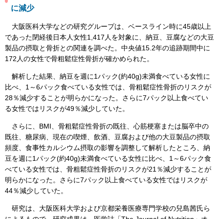
に減少
大阪医科大学などの研究グループは、ベースライン時に45歳以上
であった閉経後日本人女性1,417人を対象に、納豆、豆腐などの大豆
製品の摂取と骨折との関連を調べた。中央値15.2年の追跡期間中に
172人の女性で骨粗鬆症性骨折が確かめられた。
解析した結果、納豆を週に1パック(約40g)未満食べている女性に
比べ、1～6パック食べている女性では、骨粗鬆症性骨折のリスクが
28％減少することが明らかになった。さらに7パック以上食べてい
る女性ではリスクが49％減少していた。
さらに、BMI、骨粗鬆症性骨折の既往、心筋梗塞または脳卒中の
既往、糖尿病、現在の喫煙、飲酒、豆腐および他の大豆製品の摂取
頻度、食事性カルシウム摂取の影響を調整して解析したところ、納
豆を週に1パック(約40g)未満食べている女性に比べ、1～6パック食
べている女性では、骨粗鬆症性骨折のリスクが21％減少することが
明らかになった。さらに7パック以上食べている女性ではリスクが
44％減少していた。
研究は、大阪医科大学および京都栄養医療専門学校の兒島茜氏ら
によるもので、研究成果は、医学誌「The Journal of Nutrition」オ