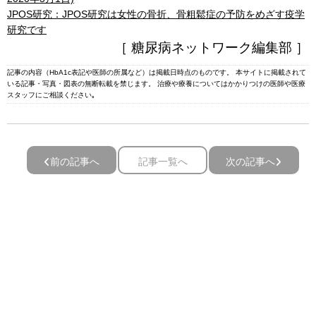
JPOS研究：JPOS研究は女性の骨折、骨粗鬆症の予防をめざす疫学
研究です
［ 糖尿病ネットワーク編集部 ］
記事の内容（HbA1c表記や医師の所属など）は掲載日時点のものです。 本サイトに掲載されて
いる記事・写真・図表の無断転載を禁じます。 治療や療養についてはかかりつけの医師や医療
スタッフにご相談ください｡
前の記事へ
記事一覧へ
次の記事へ