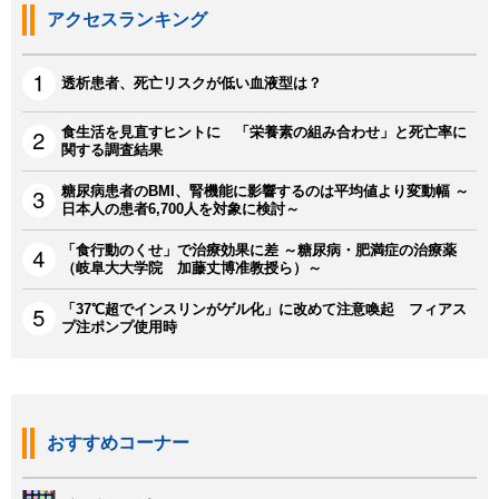
アクセスランキング
透析患者、死亡リスクが低い血液型は？
食生活を見直すヒントに 「栄養素の組み合わせ」と死亡率に
関する調査結果
糖尿病患者のBMI、腎機能に影響するのは平均値より変動幅 ～
日本人の患者6,700人を対象に検討～
「食行動のくせ」で治療効果に差 ～糖尿病・肥満症の治療薬
（岐阜大大学院 加藤丈博准教授ら）～
「37℃超でインスリンがゲル化」に改めて注意喚起 フィアス
プ注ポンプ使用時
おすすめコーナー