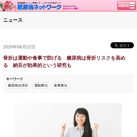
トップページ
ニュース
ニュース
学会・イベント
2020年06月22日
談話室BBS
糖尿病のきほん
骨折は運動や食事で防げる 糖尿病は骨折リスクを高め
る 納豆が効果的という研究も
特集・連載
特集・連載 一覧へ
1型ライフ
キーワード
糖尿病合併症
運動療法
食事療法
腎臓の健康道
インスリンポンプ
血糖トレンド
グリコアルブミン