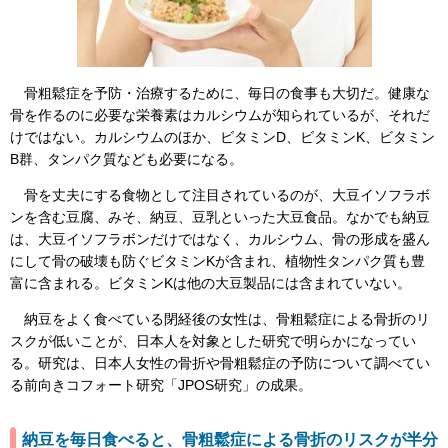
骨粗鬆症を予防・治療するために、毎日の食事も大切だ。健康な
骨を作るのに必要な栄養素はカルシウムが知られているが、それだ
けではない。カルシウムのほか、ビタミンD、ビタミンK、ビタミン
B群、タンパク質なども必要になる。
骨を丈夫にする食物として注目されているのが、大豆イソフラボ
ンを含む豆腐、みそ、納豆、豆乳といった大豆食品。なかでも納豆
は、大豆イソフラボンだけではなく、カルシウム、骨の形成を盛ん
にして骨の破壊も防ぐビタミンKが含まれ、植物性タンパク質も豊
富に含まれる。ビタミンKは他の大豆製品には含まれていない。
納豆をよく食べている閉経後の女性は、骨粗鬆症による骨折のリ
スクが低いことが、日本人を対象とした研究で明らかになってい
る。研究は、日本人女性の骨折や骨粗鬆症の予防について調べてい
る前向きコフォート研究「JPOS研究」の成果。
納豆を毎日食べると、骨粗鬆症による骨折のリスクが半分