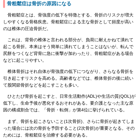
骨粗鬆症は骨折の原因になる
骨粗鬆症とは、骨強度の低下を特徴とする、骨折のリスクが増大
しやすくなる骨格疾患。骨粗鬆症による主な骨折として頻度が高い
のは椎体の圧迫骨折だ。
これは、背骨の椎体と言われる部分が、負荷に耐えかねて潰れて
起こる骨折。本来はそう簡単に潰れてしまうことはないが、転んで
尻餅をつくなど背骨に急に衝撃が加わったり、骨粗鬆症がある場合
などに起こりやすい。
椎体骨折はそれ自体が骨強度の低下につながり、さらなる骨折を
引き起こすリスクを高める。高齢者などでは、椎体骨折の後に続い
て股関節骨折などを起こすことも多い。
ひとたび骨折を起こすと、日常生活動作(ADL)や生活の質(QOL)が
低下し、生命予後が悪化するおそれがある。要介護となった主な原
因の構成割合では、「骨折・転倒」が第4位に挙げられている。
まず、骨折を起こさないこと(1次骨折)、さらに骨折が起きてしま
った場合には次の骨折を予防すること(2次骨折)が重要となる。その
ためには、骨粗鬆症を治療する必要がある。