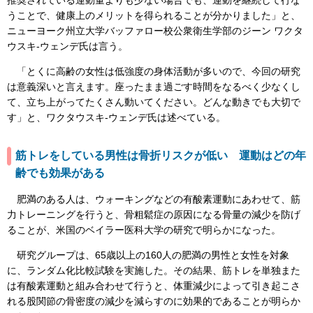
うことで、健康上のメリットを得られることが分かりました」と、
ニューヨーク州立大学バッファロー校公衆衛生学部のジーン ワクタ
ウスキ-ウェンデ氏は言う。
「とくに高齢の女性は低強度の身体活動が多いので、今回の研究
は意義深いと言えます。座ったまま過ごす時間をなるべく少なくし
て、立ち上がってたくさん動いてください。どんな動きでも大切で
す」と、ワクタウスキ-ウェンデ氏は述べている。
筋トレをしている男性は骨折リスクが低い 運動はどの年
齢でも効果がある
肥満のある人は、ウォーキングなどの有酸素運動にあわせて、筋
力トレーニングを行うと、骨粗鬆症の原因になる骨量の減少を防げ
ることが、米国のベイラー医科大学の研究で明らかになった。
研究グループは、65歳以上の160人の肥満の男性と女性を対象
に、ランダム化比較試験を実施した。その結果、筋トレを単独また
は有酸素運動と組み合わせて行うと、体重減少によって引き起こさ
れる股関節の骨密度の減少を減らすのに効果的であることが明らか